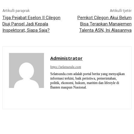
Artikulli paraprak
Artikulli tjetër
Tiga Pejabat Eselon II Cilegon
Pemkot Cilegon Akui Belum
Diuji Pansel Jadi Kepala
Bisa Terapkan Manajemen
Inspektorat, Siapa Saja?
Talenta ASN, Ini Alasannya
Administrator
https://selatsunda.com
Selatsunda.com adalah portal berita yang menyajikan
informasi terkini, baik peristiwa, pemerintahan,
politik, ekonomi, hukum, maritim dan lifestyle di
Banten maupun Nasional.
EDITOR PICKS