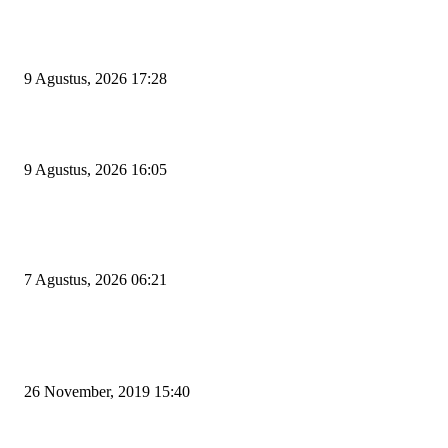
Begini Kata Wali Kota Cilegon Diingatkan Pimpinan DPRD Agar Tak Sal
Pilih Sekda Definitif
9 Agustus, 2026 17:28
Ratu Amalia Hayani Terpilih Aklamasi Pimpin Partai Golkar Cilegon
9 Agustus, 2026 16:05
Tiga Aset Jumbo Pemkot Cilegon Bernilai Puluhan Miliar Belum Dimanfa
Apa Kendalanya?
7 Agustus, 2026 06:21
POPULAR POSTS
Kapal Portlink V Terbakar di Merak, 15 Orang Penumpang Meninggal Du
26 November, 2019 15:40