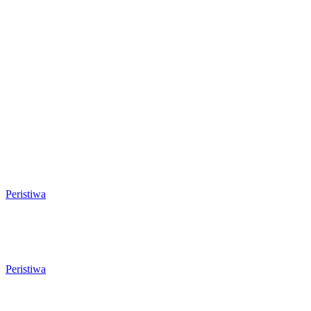
RELATED ARTICLES
Begini Kata Wali Kota Cilegon
Diingatkan Pimpinan DPRD Agar Tak
Salah Pilih Sekda Definitif
Peristiwa
Ratu Amalia Hayani Terpilih Aklamasi
Pimpin Partai Golkar Cilegon
Peristiwa
Tiga Aset Jumbo Pemkot Cilegon