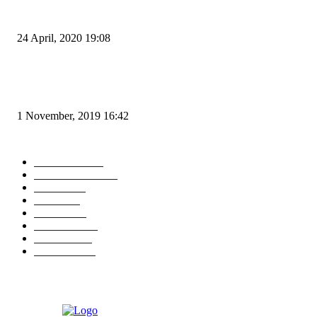
Pemudik Boleh Menyeberang di Pelabuhan Merak, Asalkan Bukan Dari P
dan Zona Merah
24 April, 2020 19:08
Angin di Pelabuhan Merak Mengamuk, Fasilitas Rusak dan Jadwal Kapal
Terlambat
1 November, 2019 16:42
POPULAR CATEGORY
Peristiwa
10169
Pemerintahan
3319
Hukrim
763
Politik
758
Maritim
372
Kesehatan
331
Ekonomi
274
Pendidikan
97