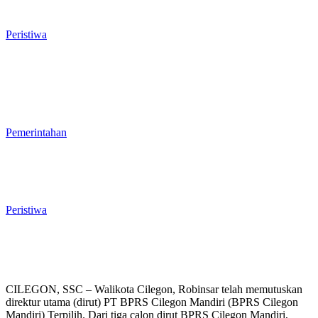
Bernilai Puluhan Miliar Belum
Dimanfaatkan, Apa Kendalanya?
Peristiwa
Wakil Ketua DPRD Cilegon Minta
Robinsar Tak Salah Pilih Sekda
Definitif: Sosok Harus Berjiwa
Pemimpin, Paham Kelola
Pemerintahan dan Penganggaran
Pemerintahan
Rawan Kecelakaan Tabrak Belakang,
Dishub Cilegon Tertibkan Truk Parkir
Liar di Jalan Lingkar Selatan
Peristiwa
CILEGON, SSC – Walikota Cilegon, Robinsar telah memutuskan
direktur utama (dirut) PT BPRS Cilegon Mandiri (BPRS Cilegon
Mandiri) Terpilih. Dari tiga calon dirut BPRS Cilegon Mandiri,