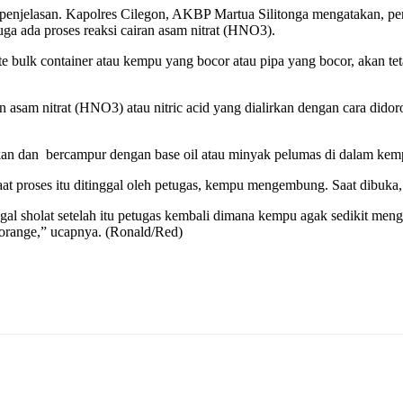
i penjelasan. Kapolres Cilegon, AKBP Martua Silitonga mengatakan, per
a ada proses reaksi cairan asam nitrat (HNO3).
 bulk container atau kempu yang bocor atau pipa yang bocor, akan te
iran asam nitrat (HNO3) atau nitric acid yang dialirkan dengan cara d
rkan dan bercampur dengan base oil atau minyak pelumas di dalam kem
at proses itu ditinggal oleh petugas, kempu mengembung. Saat dibuka,
ggal sholat setelah itu petugas kembali dimana kempu agak sedikit m
 orange,” ucapnya. (Ronald/Red)