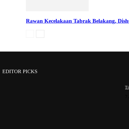
Rawan Kecelakaan Tabrak Belakang, Dishub
EDITOR PICKS
Ti
7