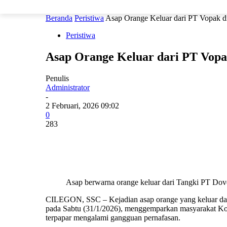
PERISTIWA
PEMERINTAHAN
HUKRIM
POLITIK
Beranda
Peristiwa
Asap Orange Keluar dari PT Vopak di
Peristiwa
Asap Orange Keluar dari PT Vopak
Penulis
Administrator
-
2 Februari, 2026 09:02
0
283
Asap berwarna orange keluar dari Tangki PT Dov
CILEGON, SSC – Kejadian asap orange yang keluar dari
pada Sabtu (31/1/2026), menggemparkan masyarakat Kot
terpapar mengalami gangguan pernafasan.