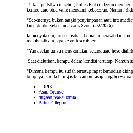
Terkait peristiwa tersebut, Polres Kota Cilegon member
kempu atau pipa yang mengami kebocoran. Namun, didug
“Sebenernya bukan tangki penyimpanan atau intermediate
lama ditulis Selatsunda.com, Senin (2/2/2026).
Ia menyatakan, proses reakasi kimia itu berasal dari ca
membersihkan pipa ke arah scrubber.
“Yang selanjutnya menggunakan selang atau hose diali
Saat dialurkan, kempu dalam kondisi tertutup. Namun sa
“Dimana kempu itu sudah tertutup rapat kemudian ditin
tutupnya baru keluar gas bercampur asap tang berwarna
TOPIK
Asap Orange
dugaan reaksi kimia
Polres Cilegon