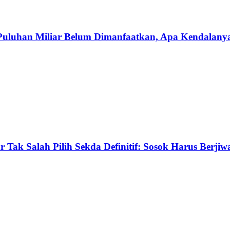
 Puluhan Miliar Belum Dimanfaatkan, Apa Kendalany
 Tak Salah Pilih Sekda Definitif: Sosok Harus Berj