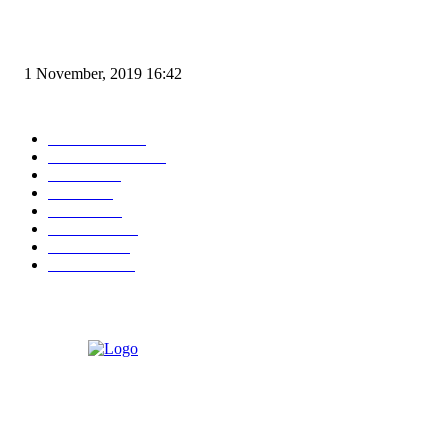
Angin di Pelabuhan Merak Mengamuk, Fasilitas Rusak dan Jadwal Kapal
Terlambat
1 November, 2019 16:42
POPULAR CATEGORY
Peristiwa
10167
Pemerintahan
3319
Hukrim
763
Politik
757
Maritim
372
Kesehatan
331
Ekonomi
274
Pendidikan
97