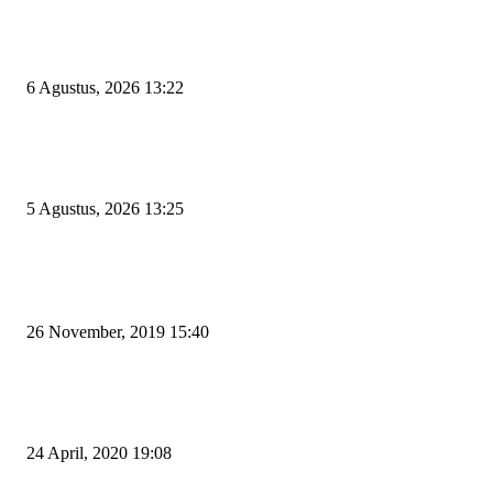
Wakil Ketua DPRD Cilegon Minta Robinsar Tak Salah Pilih Sekda Definiti
Sosok Harus Berjiwa Pemimpin, Paham Kelola Pemerintahan dan Pengan
6 Agustus, 2026 13:22
Rawan Kecelakaan Tabrak Belakang, Dishub Cilegon Tertibkan Truk Parki
Liar di Jalan Lingkar Selatan
5 Agustus, 2026 13:25
POPULAR POSTS
Kapal Portlink V Terbakar di Merak, 15 Orang Penumpang Meninggal Du
26 November, 2019 15:40
Pemudik Boleh Menyeberang di Pelabuhan Merak, Asalkan Bukan Dari P
dan Zona Merah
24 April, 2020 19:08