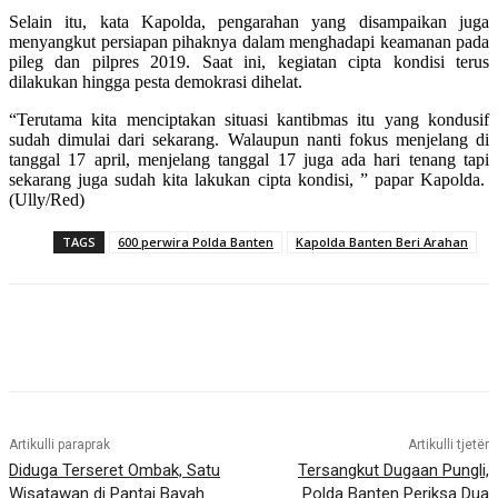
Selain itu, kata Kapolda, pengarahan yang disampaikan juga
menyangkut persiapan pihaknya dalam menghadapi keamanan pada
pileg dan pilpres 2019. Saat ini, kegiatan cipta kondisi terus
dilakukan hingga pesta demokrasi dihelat.
“Terutama kita menciptakan situasi kantibmas itu yang kondusif
sudah dimulai dari sekarang. Walaupun nanti fokus menjelang di
tanggal 17 april, menjelang tanggal 17 juga ada hari tenang tapi
sekarang juga sudah kita lakukan cipta kondisi, ” papar Kapolda.
(Ully/Red)
TAGS
600 perwira Polda Banten
Kapolda Banten Beri Arahan
Artikulli paraprak
Artikulli tjetër
Diduga Terseret Ombak, Satu
Tersangkut Dugaan Pungli,
Wisatawan di Pantai Bayah
Polda Banten Periksa Dua