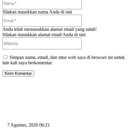
Silakan masukkan nama Anda di sini
Email:*
Anda telah memasukkan alamat email yang salah!
Silakan masukkan alamat email Anda di sini
Website:
Simpan nama, email, dan situs web saya di browser ini untuk
lain kali saya berkomentar.
EDITOR PICKS
Tiga Aset Jumbo Pemkot Cilegon Bernilai Puluhan Miliar Belum Dimanfa
Apa Kendalanya?
7 Agustus, 2026 06:21