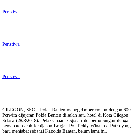
Liar di Jalan Lingkar Selatan
Peristiwa
El Nino Mengintai Cilegon, Polres dan
Pemkot Perkuat Mitigasi Kebakaran
dan Krisis Air Bersih
Peristiwa
Penggodokan Calon Sekda Cilegon
Mulai Bergulir, Lima Nama Pejabat
Masuk Radar Wali Kota
Peristiwa
CILEGON, SSC – Polda Banten menggelar pertemuan dengan 600
Perwira dijajaran Polda Banten di salah satu hotel di Kota Cilegon,
Selasa (28/8/2018). Pelaksanaan kegiatan itu berhubungan dengan
pemaparan arah kebijakan Brigjen Pol Teddy Winahasa Putra yang
baru menjabat sebagai Kapolda Banten, belum lama ini.