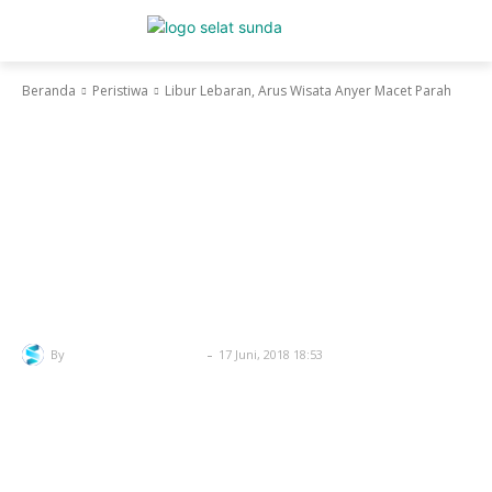
Beranda
Peristiwa
Libur Lebaran, Arus Wisata Anyer Macet Parah
Facebook
Twitter
Pinterest
Wha
Peristiwa
Libur Lebaran, Arus Wisata
Anyer Macet Parah
-
By
Redaksi Selatsunda
17 Juni, 2018 18:53