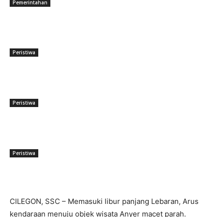
Pemerintahan
Rawan Kecelakaan Tabrak Belakang,
Dishub Cilegon Tertibkan Truk Parkir
Liar di Jalan Lingkar Selatan
Peristiwa
El Nino Mengintai Cilegon, Polres
dan Pemkot Perkuat Mitigasi
Kebakaran dan Krisis Air Bersih
Peristiwa
Penggodokan Calon Sekda Cilegon
Mulai Bergulir, Lima Nama Pejabat
Masuk Radar Wali Kota
Peristiwa
CILEGON, SSC – Memasuki libur panjang Lebaran, Arus
kendaraan menuju objek wisata Anyer macet parah.