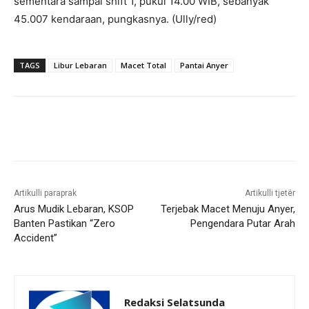
sementara sampai shift 1, pukul 14.00 WIB, sebanyak
45.007 kendaraan, pungkasnya. (Ully/red)
TAGS
Libur Lebaran
Macet Total
Pantai Anyer
Artikulli paraprak
Artikulli tjetër
Arus Mudik Lebaran, KSOP
Terjebak Macet Menuju Anyer,
Banten Pastikan “Zero
Pengendara Putar Arah
Accident”
Redaksi Selatsunda