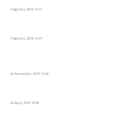
Pemerintahan dan Penganggaran
6 Agustus, 2026 13:22
Rawan Kecelakaan Tabrak Belakang, Dishub Cilegon Tertibkan
Truk Parkir Liar di Jalan Lingkar Selatan
5 Agustus, 2026 13:25
POPULAR POSTS
Kapal Portlink V Terbakar di Merak, 15 Orang Penumpang
Meninggal Dunia
26 November, 2019 15:40
Pemudik Boleh Menyeberang di Pelabuhan Merak, Asalkan
Bukan Dari PSBB dan Zona Merah
24 April, 2020 19:08
Angin di Pelabuhan Merak Mengamuk, Fasilitas Rusak dan
Jadwal Kapal Terlambat