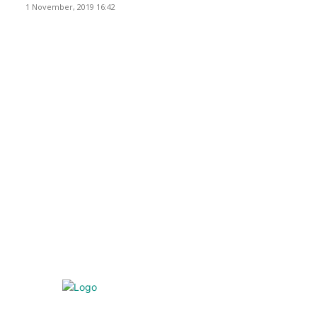
1 November, 2019 16:42
POPULAR CATEGORY
Peristiwa
10167
Pemerintahan
3319
Hukrim
763
Politik
757
Maritim
372
Kesehatan
331
Ekonomi
274
Pendidikan
97