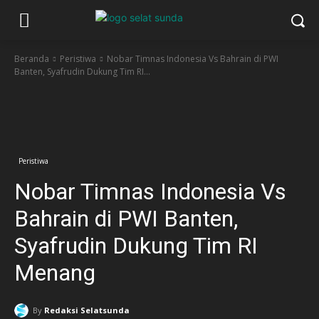
Beranda
Peristiwa
Nobar Timnas Indonesia Vs Bahrain di PWI
Banten, Syafrudin Dukung Tim RI...
Facebook
Twitter
Pinterest
Wha
Peristiwa
Nobar Timnas Indonesia Vs
Bahrain di PWI Banten,
Syafrudin Dukung Tim RI
Menang
By
Redaksi Selatsunda