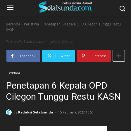
Beranda
Peristiwa
Penetapan 6 Kepala OPD Cilegon Tunggu Restu
KASN
Foto grafis Selatsunda.com : Lelang Jabatan
Facebook
Twitter
Pinterest
Peristiwa
Penetapan 6 Kepala OPD
Cilegon Tunggu Restu KASN
-
By
Redaksi Selatsunda
15 Februari, 2022 16:50