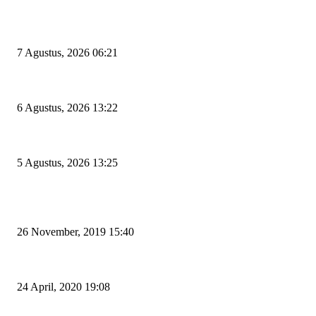
EDITOR PICKS
Tiga Aset Jumbo Pemkot Cilegon Bernilai Puluhan Miliar Belum Dimanfa
7 Agustus, 2026 06:21
Wakil Ketua DPRD Cilegon Minta Robinsar Tak Salah Pilih Sekda Defini
6 Agustus, 2026 13:22
Rawan Kecelakaan Tabrak Belakang, Dishub Cilegon Tertibkan Truk Parkir
5 Agustus, 2026 13:25
POPULAR POSTS
Kapal Portlink V Terbakar di Merak, 15 Orang Penumpang Meninggal Du
26 November, 2019 15:40
Pemudik Boleh Menyeberang di Pelabuhan Merak, Asalkan Bukan Dari 
24 April, 2020 19:08