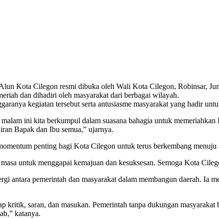
n Kota Cilegon resmi dibuka oleh Wali Kota Cilegon, Robinsar, Juma
riah dan dihadiri oleh masyarakat dari berbagai wilayah.
garanya kegiatan tersebut serta antusiasme masyarakat yang hadir unt
 malam ini kita berkumpul dalam suasana bahagia untuk memeriahkan 
iran Bapak dan Ibu semua,” ujarnya.
omentum penting bagi Kota Cilegon untuk terus berkembang menuju a
n masa untuk menggapai kemajuan dan kesuksesan. Semoga Kota Cilego
nergi antara pemerintah dan masyarakat dalam membangun daerah. Ia 
dap kritik, saran, dan masukan. Pemerintah tanpa dukungan masyarakat
ab,” katanya.