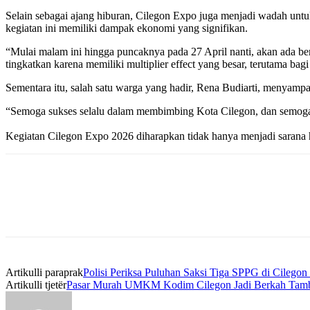
Selain sebagai ajang hiburan, Cilegon Expo juga menjadi wadah u
kegiatan ini memiliki dampak ekonomi yang signifikan.
“Mulai malam ini hingga puncaknya pada 27 April nanti, akan ada ber
tingkatkan karena memiliki multiplier effect yang besar, terutama b
Sementara itu, salah satu warga yang hadir, Rena Budiarti, menyam
“Semoga sukses selalu dalam membimbing Kota Cilegon, dan semoga K
Kegiatan Cilegon Expo 2026 diharapkan tidak hanya menjadi sarana
Artikulli paraprak
Polisi Periksa Puluhan Saksi Tiga SPPG di Cile
Artikulli tjetër
Pasar Murah UMKM Kodim Cilegon Jadi Berkah Tam