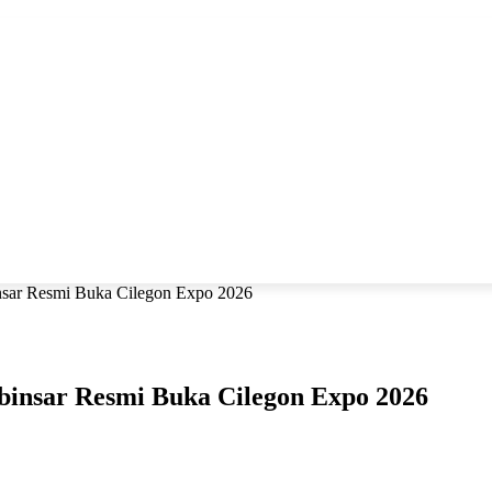
ubungi Kami
Pedoman Media Siber
Redaksi
MARITIM
EKONOMI
OLAHRAGA
ADVETORIAL
P
nsar Resmi Buka Cilegon Expo 2026
binsar Resmi Buka Cilegon Expo 2026