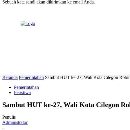
Sebuah kata sandi akan dikirimkan ke email Anda.
C
Jumat, Agustus 7, 2026
Masuk / Bergabung
H
20.1
New York
PERISTIWA
PEMERINTAHAN
HUKRIM
POLITIK
Beranda
Pemerintahan
Sambut HUT ke-27, Wali Kota Cilegon Robi
Pemerintahan
Peristiwa
Sambut HUT ke-27, Wali Kota Cilegon Ro
Penulis
Administrator
-