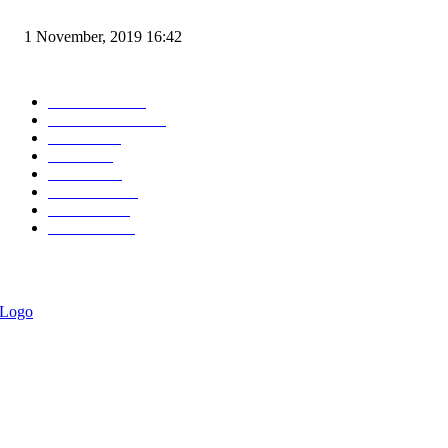
Angin di Pelabuhan Merak Mengamuk, Fasilitas Rusak dan Jadwal Kapal 
1 November, 2019 16:42
POPULAR CATEGORY
Peristiwa
10167
Pemerintahan
3319
Hukrim
763
Politik
757
Maritim
372
Kesehatan
331
Ekonomi
274
Pendidikan
97
ABOUT US