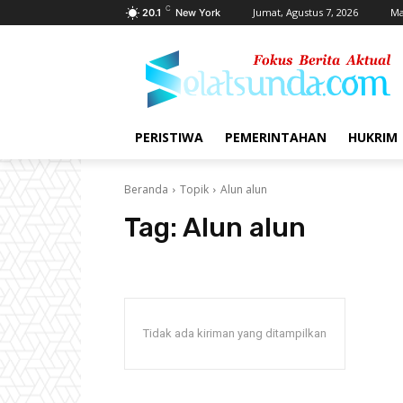
C
Jumat, Agustus 7, 2026
Ma
20.1
New York
PERISTIWA
PEMERINTAHAN
HUKRIM
Beranda
Topik
Alun alun
Tag:
Alun alun
Tidak ada kiriman yang ditampilkan