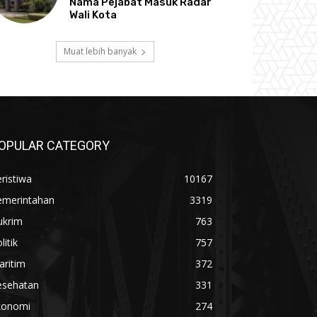
Nama Pejabat Masuk Radar
Wali Kota
Muat lebih banyak
OPULAR CATEGORY
ristiwa
10167
emerintahan
3319
ukrim
763
litik
757
aritim
372
esehatan
331
konomi
274