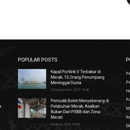
POPULAR POSTS
P
Kapal Portlink V Terbakar di
Pe
Merak, 15 Orang Penumpang
P
Meninggal Dunia
26 November, 2019 15:40
H
Po
Pemudik Boleh Menyeberang di
a
Pelabuhan Merak, Asalkan
M
Bukan Dari PSBB dan Zona
K
Merah
24 April, 2020 19:08
E