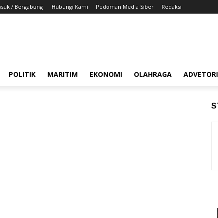
suk / Bergabung
Hubungi Kami
Pedoman Media Siber
Redaksi
POLITIK
MARITIM
EKONOMI
OLAHRAGA
ADVETOR
S