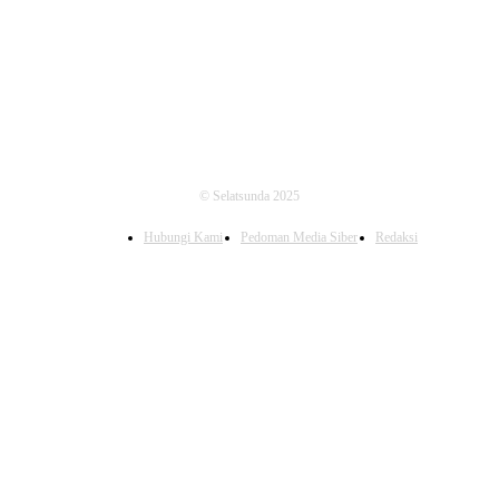
FOLLOW US
© Selatsunda 2025
Hubungi Kami
Pedoman Media Siber
Redaksi