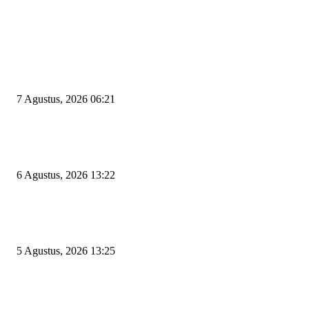
EDITOR PICKS
Tiga Aset Jumbo Pemkot Cilegon Bernilai Puluhan Miliar Belum Dimanfa
Apa Kendalanya?
7 Agustus, 2026 06:21
Wakil Ketua DPRD Cilegon Minta Robinsar Tak Salah Pilih Sekda Definiti
Sosok Harus Berjiwa Pemimpin, Paham Kelola Pemerintahan dan Pengan
6 Agustus, 2026 13:22
Rawan Kecelakaan Tabrak Belakang, Dishub Cilegon Tertibkan Truk Parki
Liar di Jalan Lingkar Selatan
5 Agustus, 2026 13:25
POPULAR POSTS
Kapal Portlink V Terbakar di Merak, 15 Orang Penumpang Meninggal Du