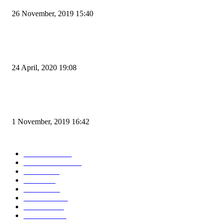
26 November, 2019 15:40
Pemudik Boleh Menyeberang di Pelabuhan Merak, Asalkan Bukan Dari P
dan Zona Merah
24 April, 2020 19:08
Angin di Pelabuhan Merak Mengamuk, Fasilitas Rusak dan Jadwal Kapal
Terlambat
1 November, 2019 16:42
POPULAR CATEGORY
Peristiwa
10167
Pemerintahan
3319
Hukrim
763
Politik
757
Maritim
372
Kesehatan
331
Ekonomi
274
Pendidikan
97