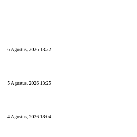
EDITOR PICKS
Wakil Ketua DPRD Cilegon Minta Robinsar Tak Salah Pilih Sekda Definiti
Sosok Harus Berjiwa Pemimpin, Paham Kelola Pemerintahan dan Pengan
6 Agustus, 2026 13:22
Rawan Kecelakaan Tabrak Belakang, Dishub Cilegon Tertibkan Truk Parki
Liar di Jalan Lingkar Selatan
5 Agustus, 2026 13:25
El Nino Mengintai Cilegon, Polres dan Pemkot Perkuat Mitigasi Kebakara
Krisis Air Bersih
4 Agustus, 2026 18:04
POPULAR POSTS