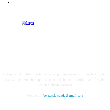
Pendidikan
97
ABOUT US
Selatsunda.com adalah portal berita yang menyajikan informasi terkini, baik
peristiwa, pemerintahan, politik, ekonomi, hukum, maritim dan lifestyle di
Banten maupun Nasional.
Contact us:
beritaselatsunda@gmail.com