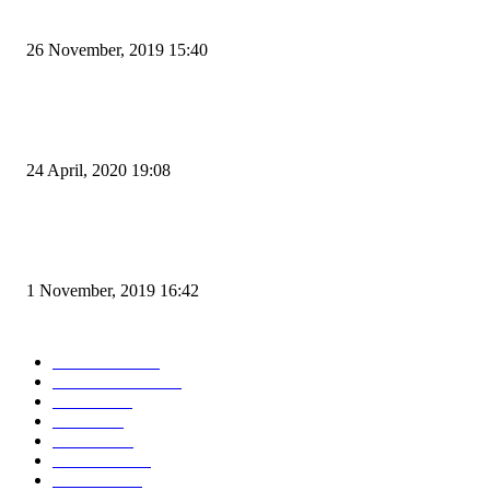
Kapal Portlink V Terbakar di Merak, 15 Orang Penumpang Meninggal Du
26 November, 2019 15:40
Pemudik Boleh Menyeberang di Pelabuhan Merak, Asalkan Bukan Dari P
dan Zona Merah
24 April, 2020 19:08
Angin di Pelabuhan Merak Mengamuk, Fasilitas Rusak dan Jadwal Kapal
Terlambat
1 November, 2019 16:42
POPULAR CATEGORY
Peristiwa
10166
Pemerintahan
3319
Hukrim
763
Politik
757
Maritim
372
Kesehatan
331
Ekonomi
274