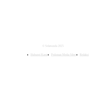
FOLLOW US
© Selatsunda 2025
Hubungi Kami
Pedoman Media Siber
Redaksi