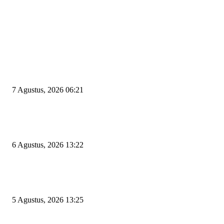
EDITOR PICKS
Tiga Aset Jumbo Pemkot Cilegon Bernilai Puluhan Miliar Belum Dimanfa
Apa Kendalanya?
7 Agustus, 2026 06:21
Wakil Ketua DPRD Cilegon Minta Robinsar Tak Salah Pilih Sekda Definiti
Sosok Harus Berjiwa Pemimpin, Paham Kelola Pemerintahan dan Pengan
6 Agustus, 2026 13:22
Rawan Kecelakaan Tabrak Belakang, Dishub Cilegon Tertibkan Truk Parki
Liar di Jalan Lingkar Selatan
5 Agustus, 2026 13:25
POPULAR POSTS