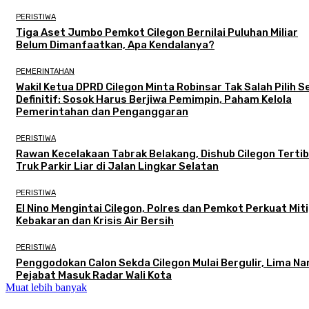
PERISTIWA
Tiga Aset Jumbo Pemkot Cilegon Bernilai Puluhan Miliar
Belum Dimanfaatkan, Apa Kendalanya?
PEMERINTAHAN
Wakil Ketua DPRD Cilegon Minta Robinsar Tak Salah Pilih 
Definitif: Sosok Harus Berjiwa Pemimpin, Paham Kelola
Pemerintahan dan Penganggaran
PERISTIWA
Rawan Kecelakaan Tabrak Belakang, Dishub Cilegon Terti
Truk Parkir Liar di Jalan Lingkar Selatan
PERISTIWA
El Nino Mengintai Cilegon, Polres dan Pemkot Perkuat Mit
Kebakaran dan Krisis Air Bersih
PERISTIWA
Penggodokan Calon Sekda Cilegon Mulai Bergulir, Lima N
Pejabat Masuk Radar Wali Kota
Muat lebih banyak