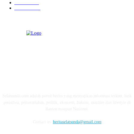
Ekonomi
274
Pendidikan
97
ABOUT US
Selatsunda.com adalah portal berita yang menyajikan informasi terkini, baik
peristiwa, pemerintahan, politik, ekonomi, hukum, maritim dan lifestyle di
Banten maupun Nasional.
Contact us:
beritaselatsunda@gmail.com