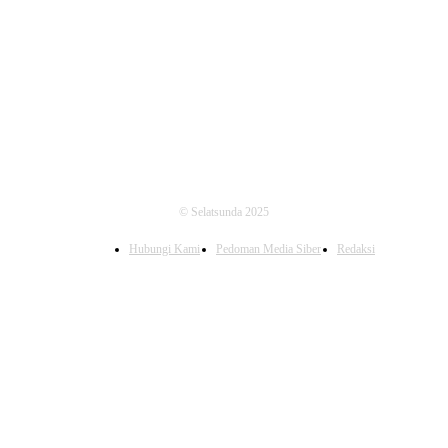
FOLLOW US
© Selatsunda 2025
Hubungi Kami
Pedoman Media Siber
Redaksi