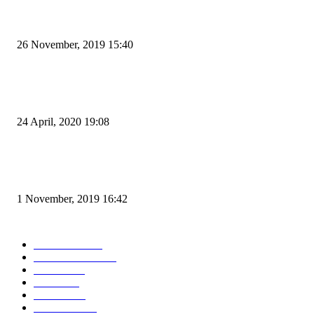
Kapal Portlink V Terbakar di Merak, 15 Orang Penumpang Meninggal Du
26 November, 2019 15:40
Pemudik Boleh Menyeberang di Pelabuhan Merak, Asalkan Bukan Dari P
dan Zona Merah
24 April, 2020 19:08
Angin di Pelabuhan Merak Mengamuk, Fasilitas Rusak dan Jadwal Kapal
Terlambat
1 November, 2019 16:42
POPULAR CATEGORY
Peristiwa
10167
Pemerintahan
3319
Hukrim
763
Politik
757
Maritim
372
Kesehatan
331