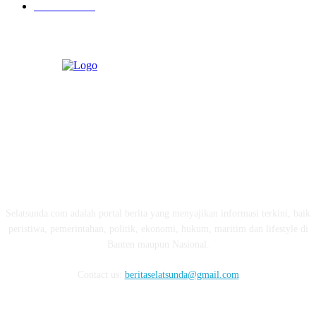
Pendidikan
97
ABOUT US
Selatsunda.com adalah portal berita yang menyajikan informasi terkini, baik
peristiwa, pemerintahan, politik, ekonomi, hukum, maritim dan lifestyle di
Banten maupun Nasional.
Contact us:
beritaselatsunda@gmail.com