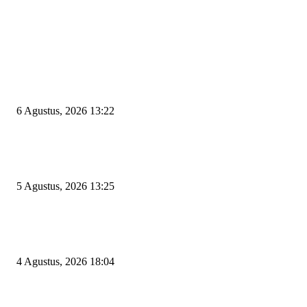
EDITOR PICKS
Wakil Ketua DPRD Cilegon Minta Robinsar Tak Salah Pilih Sekda Definiti
Sosok Harus Berjiwa Pemimpin, Paham Kelola Pemerintahan dan Pengan
6 Agustus, 2026 13:22
Rawan Kecelakaan Tabrak Belakang, Dishub Cilegon Tertibkan Truk Parki
Liar di Jalan Lingkar Selatan
5 Agustus, 2026 13:25
El Nino Mengintai Cilegon, Polres dan Pemkot Perkuat Mitigasi Kebakara
Krisis Air Bersih
4 Agustus, 2026 18:04
POPULAR POSTS