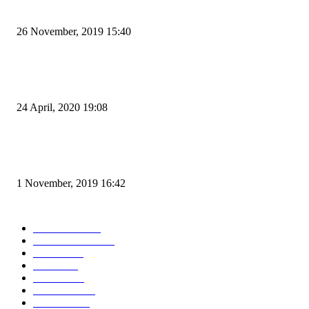
Kapal Portlink V Terbakar di Merak, 15 Orang Penumpang Meninggal Du
26 November, 2019 15:40
Pemudik Boleh Menyeberang di Pelabuhan Merak, Asalkan Bukan Dari P
dan Zona Merah
24 April, 2020 19:08
Angin di Pelabuhan Merak Mengamuk, Fasilitas Rusak dan Jadwal Kapal
Terlambat
1 November, 2019 16:42
POPULAR CATEGORY
Peristiwa
10166
Pemerintahan
3319
Hukrim
763
Politik
757
Maritim
372
Kesehatan
331
Ekonomi
274