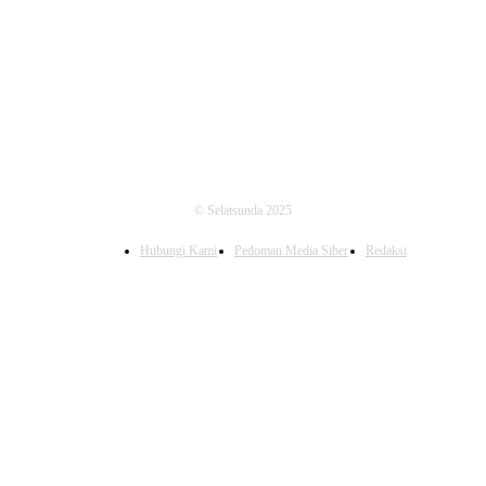
FOLLOW US
© Selatsunda 2025
Hubungi Kami
Pedoman Media Siber
Redaksi