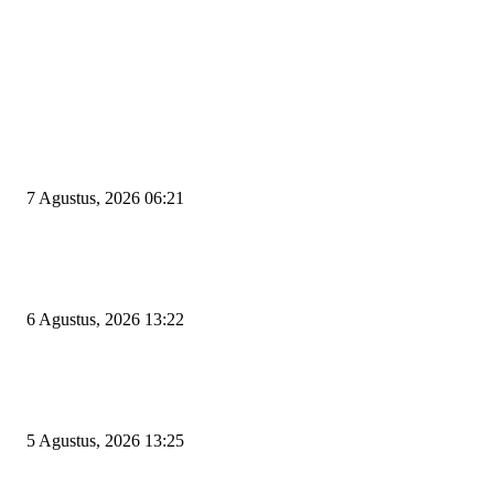
EDITOR PICKS
Tiga Aset Jumbo Pemkot Cilegon Bernilai Puluhan Miliar Belum Dimanfa
Apa Kendalanya?
7 Agustus, 2026 06:21
Wakil Ketua DPRD Cilegon Minta Robinsar Tak Salah Pilih Sekda Definiti
Sosok Harus Berjiwa Pemimpin, Paham Kelola Pemerintahan dan Pengan
6 Agustus, 2026 13:22
Rawan Kecelakaan Tabrak Belakang, Dishub Cilegon Tertibkan Truk Parki
Liar di Jalan Lingkar Selatan
5 Agustus, 2026 13:25
POPULAR POSTS