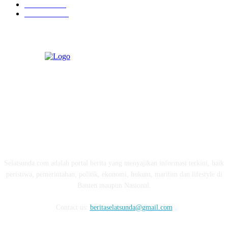
Ekonomi
274
Pendidikan
97
ABOUT US
Selatsunda.com adalah portal berita yang menyajikan informasi terkini, baik
peristiwa, pemerintahan, politik, ekonomi, hukum, maritim dan lifestyle di
Banten maupun Nasional.
Contact us:
beritaselatsunda@gmail.com