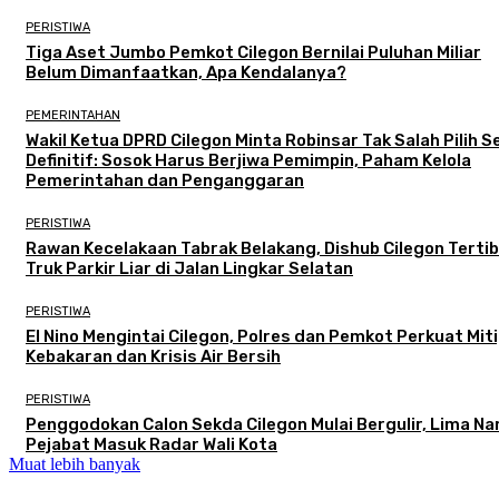
PERISTIWA
Tiga Aset Jumbo Pemkot Cilegon Bernilai Puluhan Miliar
Belum Dimanfaatkan, Apa Kendalanya?
PEMERINTAHAN
Wakil Ketua DPRD Cilegon Minta Robinsar Tak Salah Pilih 
Definitif: Sosok Harus Berjiwa Pemimpin, Paham Kelola
Pemerintahan dan Penganggaran
PERISTIWA
Rawan Kecelakaan Tabrak Belakang, Dishub Cilegon Terti
Truk Parkir Liar di Jalan Lingkar Selatan
PERISTIWA
El Nino Mengintai Cilegon, Polres dan Pemkot Perkuat Mit
Kebakaran dan Krisis Air Bersih
PERISTIWA
Penggodokan Calon Sekda Cilegon Mulai Bergulir, Lima N
Pejabat Masuk Radar Wali Kota
Muat lebih banyak