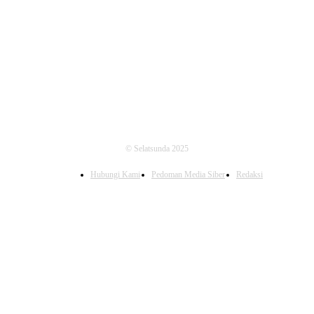
FOLLOW US
© Selatsunda 2025
Hubungi Kami
Pedoman Media Siber
Redaksi