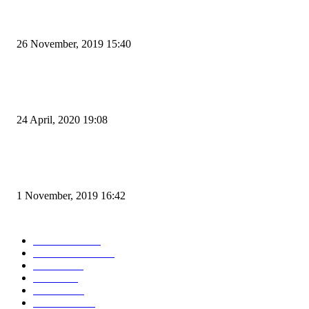
Kapal Portlink V Terbakar di Merak, 15 Orang Penumpang Meninggal Du
26 November, 2019 15:40
Pemudik Boleh Menyeberang di Pelabuhan Merak, Asalkan Bukan Dari P
dan Zona Merah
24 April, 2020 19:08
Angin di Pelabuhan Merak Mengamuk, Fasilitas Rusak dan Jadwal Kapal
Terlambat
1 November, 2019 16:42
POPULAR CATEGORY
Peristiwa
10167
Pemerintahan
3319
Hukrim
763
Politik
757
Maritim
372
Kesehatan
331