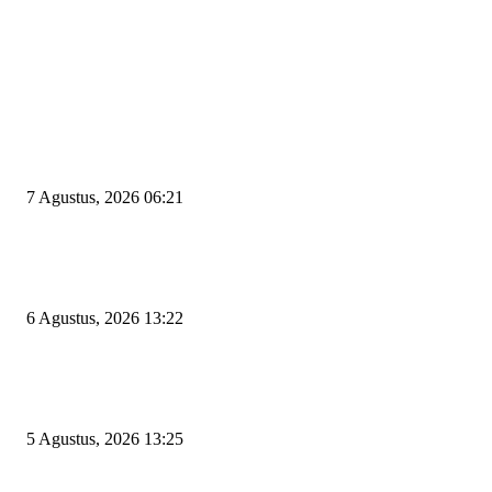
EDITOR PICKS
Tiga Aset Jumbo Pemkot Cilegon Bernilai Puluhan Miliar Belum Dimanfa
Apa Kendalanya?
7 Agustus, 2026 06:21
Wakil Ketua DPRD Cilegon Minta Robinsar Tak Salah Pilih Sekda Definiti
Sosok Harus Berjiwa Pemimpin, Paham Kelola Pemerintahan dan Pengan
6 Agustus, 2026 13:22
Rawan Kecelakaan Tabrak Belakang, Dishub Cilegon Tertibkan Truk Parki
Liar di Jalan Lingkar Selatan
5 Agustus, 2026 13:25
POPULAR POSTS