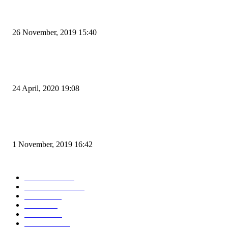
Kapal Portlink V Terbakar di Merak, 15 Orang Penumpang Meninggal Du
26 November, 2019 15:40
Pemudik Boleh Menyeberang di Pelabuhan Merak, Asalkan Bukan Dari P
dan Zona Merah
24 April, 2020 19:08
Angin di Pelabuhan Merak Mengamuk, Fasilitas Rusak dan Jadwal Kapal
Terlambat
1 November, 2019 16:42
POPULAR CATEGORY
Peristiwa
10167
Pemerintahan
3319
Hukrim
763
Politik
757
Maritim
372
Kesehatan
331