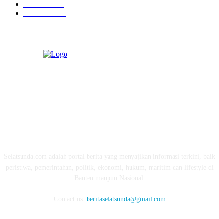
Ekonomi
274
Pendidikan
97
ABOUT US
Selatsunda.com adalah portal berita yang menyajikan informasi terkini, baik
peristiwa, pemerintahan, politik, ekonomi, hukum, maritim dan lifestyle di
Banten maupun Nasional.
Contact us:
beritaselatsunda@gmail.com