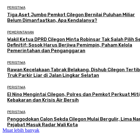
PERISTIWA
Tiga Aset Jumbo Pemkot Cilegon Bernilai Puluhan Miliar
Belum Dimanfaatkan, Apa Kendalanya?
PEMERINTAHAN
Wakil Ketua DPRD Cilegon Minta Robinsar Tak Salah Pilih 
Definitif: Sosok Harus Berjiwa Pemimpin, Paham Kelola
Pemerintahan dan Penganggaran
PERISTIWA
Rawan Kecelakaan Tabrak Belakang, Dishub Cilegon Terti
Truk Parkir Liar di Jalan Lingkar Selatan
PERISTIWA
El Nino Mengintai Cilegon, Polres dan Pemkot Perkuat Mit
Kebakaran dan Krisis Air Bersih
PERISTIWA
Penggodokan Calon Sekda Cilegon Mulai Bergulir, Lima N
Pejabat Masuk Radar Wali Kota
Muat lebih banyak