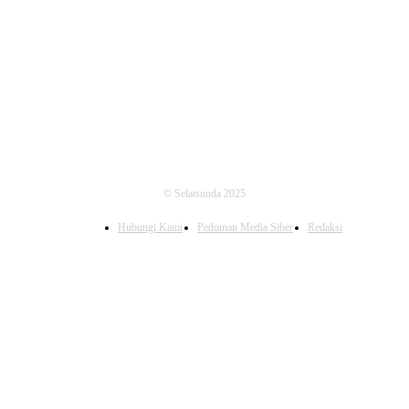
FOLLOW US
© Selatsunda 2025
Hubungi Kami
Pedoman Media Siber
Redaksi