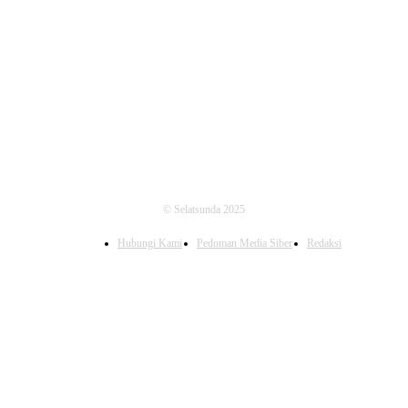
FOLLOW US
© Selatsunda 2025
Hubungi Kami
Pedoman Media Siber
Redaksi