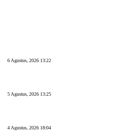
EDITOR PICKS
Wakil Ketua DPRD Cilegon Minta Robinsar Tak Salah Pilih Sekda Definiti
Sosok Harus Berjiwa Pemimpin, Paham Kelola Pemerintahan dan Pengan
6 Agustus, 2026 13:22
Rawan Kecelakaan Tabrak Belakang, Dishub Cilegon Tertibkan Truk Parki
Liar di Jalan Lingkar Selatan
5 Agustus, 2026 13:25
El Nino Mengintai Cilegon, Polres dan Pemkot Perkuat Mitigasi Kebakara
Krisis Air Bersih
4 Agustus, 2026 18:04
POPULAR POSTS