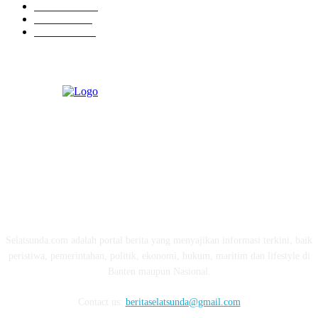
Kesehatan
331
Ekonomi
274
Pendidikan
97
ABOUT US
Selatsunda.com adalah portal berita yang menyajikan informasi terkini, baik
peristiwa, pemerintahan, politik, ekonomi, hukum, maritim dan lifestyle di
Banten maupun Nasional.
Contact us:
beritaselatsunda@gmail.com