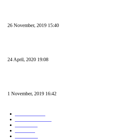
Kapal Portlink V Terbakar di Merak, 15 Orang Penumpang Meninggal Du
26 November, 2019 15:40
Pemudik Boleh Menyeberang di Pelabuhan Merak, Asalkan Bukan Dari P
dan Zona Merah
24 April, 2020 19:08
Angin di Pelabuhan Merak Mengamuk, Fasilitas Rusak dan Jadwal Kapal
Terlambat
1 November, 2019 16:42
POPULAR CATEGORY
Peristiwa
10166
Pemerintahan
3319
Hukrim
763
Politik
757
Maritim
372