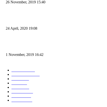
26 November, 2019 15:40
Pemudik Boleh Menyeberang di Pelabuhan Merak, Asalkan Bukan Dari P
dan Zona Merah
24 April, 2020 19:08
Angin di Pelabuhan Merak Mengamuk, Fasilitas Rusak dan Jadwal Kapal
Terlambat
1 November, 2019 16:42
POPULAR CATEGORY
Peristiwa
10169
Pemerintahan
3319
Hukrim
763
Politik
758
Maritim
372
Kesehatan
331
Ekonomi
274
Pendidikan
97