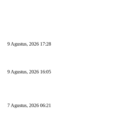
EDITOR PICKS
Begini Kata Wali Kota Cilegon Diingatkan Pimpinan DPRD Agar Tak Sal
Pilih Sekda Definitif
9 Agustus, 2026 17:28
Ratu Amalia Hayani Terpilih Aklamasi Pimpin Partai Golkar Cilegon
9 Agustus, 2026 16:05
Tiga Aset Jumbo Pemkot Cilegon Bernilai Puluhan Miliar Belum Dimanfa
Apa Kendalanya?
7 Agustus, 2026 06:21
POPULAR POSTS
Kapal Portlink V Terbakar di Merak, 15 Orang Penumpang Meninggal Du