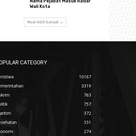
Nama Pejabat Masuk Radar
Wali Kota
Muat lebih banyak
OPULAR CATEGORY
ristiwa
10167
emerintahan
3319
ukrim
763
litik
757
aritim
372
esehatan
331
konomi
274