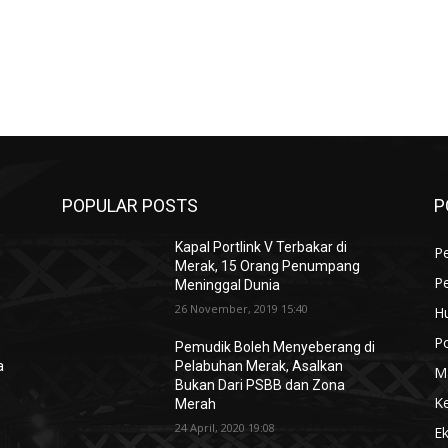
POPULAR POSTS
P
Kapal Portlink V Terbakar di
Pe
Merak, 15 Orang Penumpang
P
Meninggal Dunia
26 November, 2019 15:40
H
Po
Pemudik Boleh Menyeberang di
a
Pelabuhan Merak, Asalkan
M
Bukan Dari PSBB dan Zona
K
Merah
24 April, 2020 19:08
E