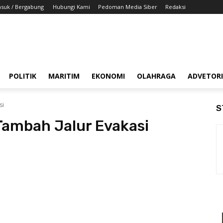
suk / Bergabung
Hubungi Kami
Pedoman Media Siber
Redaksi
POLITIK
MARITIM
EKONOMI
OLAHRAGA
ADVETOR
si
S
Tambah Jalur Evakasi