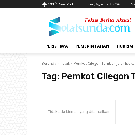
C
Jumat, Agustus 7, 2026
Ma
20.1
New York
PERISTIWA
PEMERINTAHAN
HUKRIM
Beranda
Topik
Pemkot Cilegon Tambah Jalur Evaka
Tag:
Pemkot Cilegon 
Tidak ada kiriman yang ditampilkan