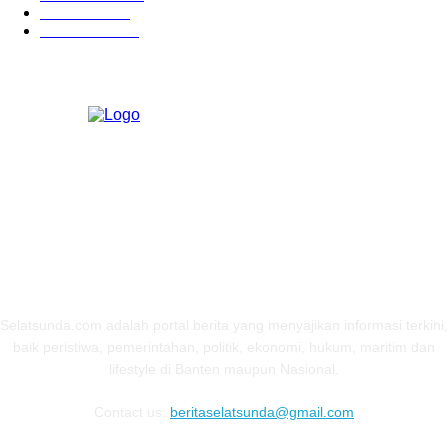
Ekonomi
274
Pendidikan
97
ABOUT US
Selatsunda.com adalah portal berita yang menyajikan informasi terkini,
baik peristiwa, pemerintahan, politik, ekonomi, hukum, maritim dan
lifestyle di Banten maupun Nasional.
Contact us:
beritaselatsunda@gmail.com