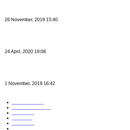
Kapal Portlink V Terbakar di Merak, 15 Orang Penumpang Meningga
Dunia
26 November, 2019 15:40
Pemudik Boleh Menyeberang di Pelabuhan Merak, Asalkan Bukan D
PSBB dan Zona Merah
24 April, 2020 19:08
Angin di Pelabuhan Merak Mengamuk, Fasilitas Rusak dan Jadwal 
Terlambat
1 November, 2019 16:42
POPULAR CATEGORY
Peristiwa
10167
Pemerintahan
3319
Hukrim
763
Politik
757
Maritim
372
Kesehatan
331