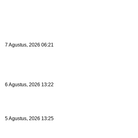
EDITOR PICKS
Tiga Aset Jumbo Pemkot Cilegon Bernilai Puluhan Miliar Belum
Dimanfaatkan, Apa Kendalanya?
7 Agustus, 2026 06:21
Wakil Ketua DPRD Cilegon Minta Robinsar Tak Salah Pilih Sekda Defin
Sosok Harus Berjiwa Pemimpin, Paham Kelola Pemerintahan dan
Penganggaran
6 Agustus, 2026 13:22
Rawan Kecelakaan Tabrak Belakang, Dishub Cilegon Tertibkan Truk 
Liar di Jalan Lingkar Selatan
5 Agustus, 2026 13:25
POPULAR POSTS