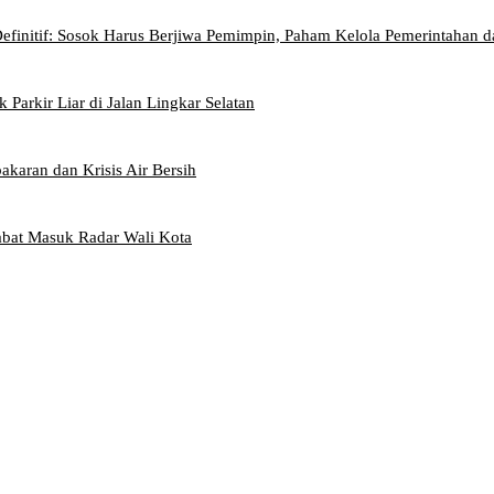
Definitif: Sosok Harus Berjiwa Pemimpin, Paham Kelola Pemerintahan 
Parkir Liar di Jalan Lingkar Selatan
akaran dan Krisis Air Bersih
abat Masuk Radar Wali Kota
atkan, Apa Kendalanya?
tif: Sosok Harus Berjiwa Pemimpin, Paham Kelola Pemerintahan dan Pengangg