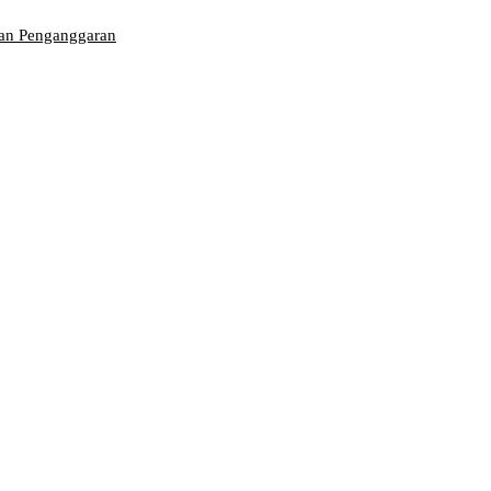
dan Penganggaran
aran