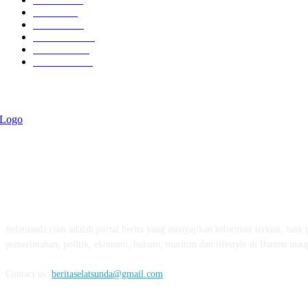
Politik
757
Maritim
372
Kesehatan
331
Ekonomi
274
Pendidikan
97
ABOUT US
Selatsunda.com adalah portal berita yang menyajikan informasi terkini, baik p
pemerintahan, politik, ekonomi, hukum, maritim dan lifestyle di Banten mau
Contact us:
beritaselatsunda@gmail.com
FOLLOW US