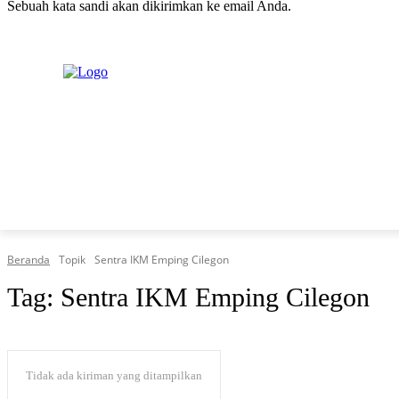
Sebuah kata sandi akan dikirimkan ke email Anda.
C
Sabtu, Agustus 8, 2026
Masuk / Bergabung
H
20.1
New York
PERISTIWA
PEMERINTAHAN
HUKRIM
POLITIK
Beranda
Topik
Sentra IKM Emping Cilegon
Tag:
Sentra IKM Emping Cilegon
Tidak ada kiriman yang ditampilkan