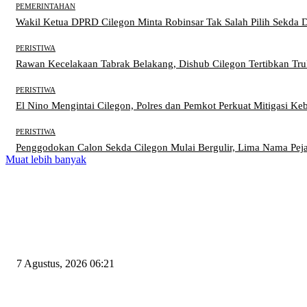
PEMERINTAHAN
Wakil Ketua DPRD Cilegon Minta Robinsar Tak Salah Pilih Sekda 
PERISTIWA
Rawan Kecelakaan Tabrak Belakang, Dishub Cilegon Tertibkan Truk 
PERISTIWA
El Nino Mengintai Cilegon, Polres dan Pemkot Perkuat Mitigasi Keb
PERISTIWA
Penggodokan Calon Sekda Cilegon Mulai Bergulir, Lima Nama Pej
Muat lebih banyak
EDITOR PICKS
Tiga Aset Jumbo Pemkot Cilegon Bernilai Puluhan Miliar Belum Dimanfa
7 Agustus, 2026 06:21
Wakil Ketua DPRD Cilegon Minta Robinsar Tak Salah Pilih Sekda Defini