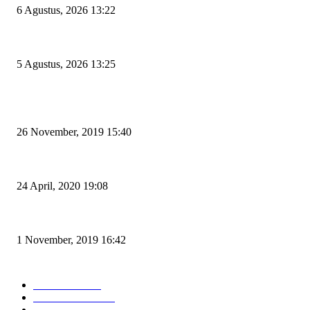
6 Agustus, 2026 13:22
Rawan Kecelakaan Tabrak Belakang, Dishub Cilegon Tertibkan Truk Parkir
5 Agustus, 2026 13:25
POPULAR POSTS
Kapal Portlink V Terbakar di Merak, 15 Orang Penumpang Meninggal Du
26 November, 2019 15:40
Pemudik Boleh Menyeberang di Pelabuhan Merak, Asalkan Bukan Dari 
24 April, 2020 19:08
Angin di Pelabuhan Merak Mengamuk, Fasilitas Rusak dan Jadwal Kapal 
1 November, 2019 16:42
POPULAR CATEGORY
Peristiwa
10167
Pemerintahan
3319
Hukrim
763