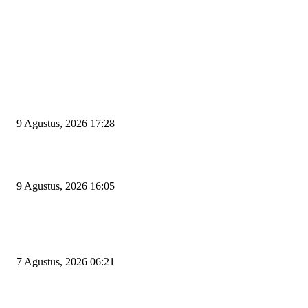
EDITOR PICKS
Begini Kata Wali Kota Cilegon Diingatkan Pimpinan DPRD Agar Tak Sal
Pilih Sekda Definitif
9 Agustus, 2026 17:28
Ratu Amalia Hayani Terpilih Aklamasi Pimpin Partai Golkar Cilegon
9 Agustus, 2026 16:05
Tiga Aset Jumbo Pemkot Cilegon Bernilai Puluhan Miliar Belum Dimanfa
Apa Kendalanya?
7 Agustus, 2026 06:21
POPULAR POSTS