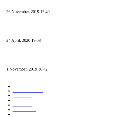
Kapal Portlink V Terbakar di Merak, 15 Orang Penumpang Meninggal Du
26 November, 2019 15:40
Pemudik Boleh Menyeberang di Pelabuhan Merak, Asalkan Bukan Dari P
dan Zona Merah
24 April, 2020 19:08
Angin di Pelabuhan Merak Mengamuk, Fasilitas Rusak dan Jadwal Kapal
Terlambat
1 November, 2019 16:42
POPULAR CATEGORY
Peristiwa
10169
Pemerintahan
3319
Hukrim
763
Politik
758
Maritim
372
Kesehatan
331
Ekonomi
274