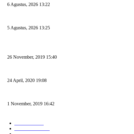
6 Agustus, 2026 13:22
Rawan Kecelakaan Tabrak Belakang, Dishub Cilegon Tertibkan Truk Parkir
5 Agustus, 2026 13:25
POPULAR POSTS
Kapal Portlink V Terbakar di Merak, 15 Orang Penumpang Meninggal Du
26 November, 2019 15:40
Pemudik Boleh Menyeberang di Pelabuhan Merak, Asalkan Bukan Dari 
24 April, 2020 19:08
Angin di Pelabuhan Merak Mengamuk, Fasilitas Rusak dan Jadwal Kapal 
1 November, 2019 16:42
POPULAR CATEGORY
Peristiwa
10167
Pemerintahan
3319
Hukrim
763