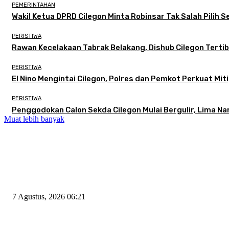
PEMERINTAHAN
Wakil Ketua DPRD Cilegon Minta Robinsar Tak Salah Pilih
PERISTIWA
Rawan Kecelakaan Tabrak Belakang, Dishub Cilegon Tertibk
PERISTIWA
El Nino Mengintai Cilegon, Polres dan Pemkot Perkuat Miti
PERISTIWA
Penggodokan Calon Sekda Cilegon Mulai Bergulir, Lima N
Muat lebih banyak
EDITOR PICKS
Tiga Aset Jumbo Pemkot Cilegon Bernilai Puluhan Miliar Belum Dimanfa
7 Agustus, 2026 06:21
Wakil Ketua DPRD Cilegon Minta Robinsar Tak Salah Pilih Sekda Defini