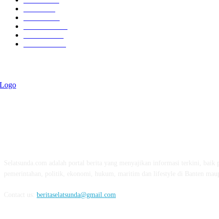
Politik
757
Maritim
372
Kesehatan
331
Ekonomi
274
Pendidikan
97
ABOUT US
Selatsunda.com adalah portal berita yang menyajikan informasi terkini, baik p
pemerintahan, politik, ekonomi, hukum, maritim dan lifestyle di Banten mau
Contact us:
beritaselatsunda@gmail.com
FOLLOW US