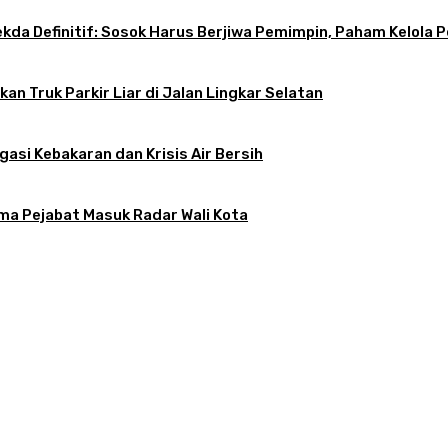
 Sekda Definitif: Sosok Harus Berjiwa Pemimpin, Paham Kelo
an Truk Parkir Liar di Jalan Lingkar Selatan
gasi Kebakaran dan Krisis Air Bersih
ama Pejabat Masuk Radar Wali Kota
atkan, Apa Kendalanya?
tif: Sosok Harus Berjiwa Pemimpin, Paham Kelola Pemerintahan dan Pengangg