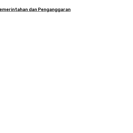
la Pemerintahan dan Penganggaran
aran