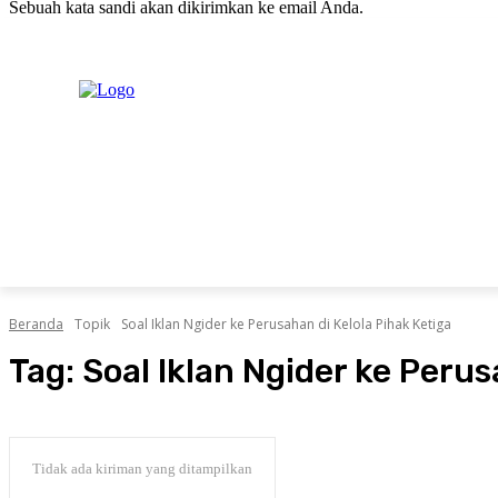
Sebuah kata sandi akan dikirimkan ke email Anda.
C
Sabtu, Agustus 8, 2026
Masuk / Bergabung
H
20.1
New York
PERISTIWA
PEMERINTAHAN
HUKRIM
POLITIK
Beranda
Topik
Soal Iklan Ngider ke Perusahan di Kelola Pihak Ketiga
Tag:
Soal Iklan Ngider ke Perus
Tidak ada kiriman yang ditampilkan