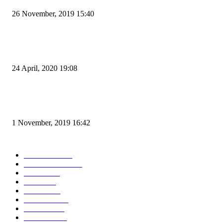
26 November, 2019 15:40
Pemudik Boleh Menyeberang di Pelabuhan Merak, Asalkan Bukan Dari P
dan Zona Merah
24 April, 2020 19:08
Angin di Pelabuhan Merak Mengamuk, Fasilitas Rusak dan Jadwal Kapal
Terlambat
1 November, 2019 16:42
POPULAR CATEGORY
Peristiwa
10167
Pemerintahan
3319
Hukrim
763
Politik
757
Maritim
372
Kesehatan
331
Ekonomi
274
Pendidikan
97