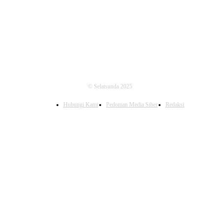
FOLLOW US
© Selatsunda 2025
Hubungi Kami
Pedoman Media Siber
Redaksi