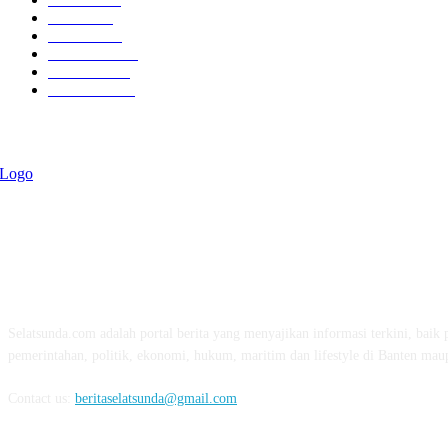
Politik
757
Maritim
372
Kesehatan
331
Ekonomi
274
Pendidikan
97
ABOUT US
Selatsunda.com adalah portal berita yang menyajikan informasi terkini, baik p
pemerintahan, politik, ekonomi, hukum, maritim dan lifestyle di Banten mau
Contact us:
beritaselatsunda@gmail.com
FOLLOW US