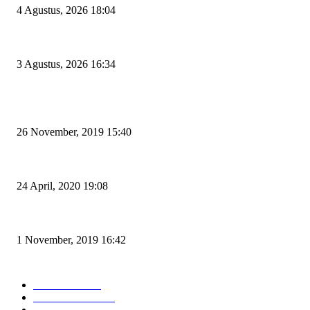
4 Agustus, 2026 18:04
Penggodokan Calon Sekda Cilegon Mulai Bergulir, Lima Nama Pejabat M
3 Agustus, 2026 16:34
POPULAR POSTS
Kapal Portlink V Terbakar di Merak, 15 Orang Penumpang Meninggal Du
26 November, 2019 15:40
Pemudik Boleh Menyeberang di Pelabuhan Merak, Asalkan Bukan Dari 
24 April, 2020 19:08
Angin di Pelabuhan Merak Mengamuk, Fasilitas Rusak dan Jadwal Kapal 
1 November, 2019 16:42
POPULAR CATEGORY
Peristiwa
10165
Pemerintahan
3318
Hukrim
763