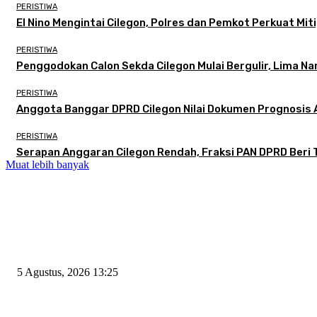
PERISTIWA
El Nino Mengintai Cilegon, Polres dan Pemkot Perkuat Miti
PERISTIWA
Penggodokan Calon Sekda Cilegon Mulai Bergulir, Lima N
PERISTIWA
Anggota Banggar DPRD Cilegon Nilai Dokumen Prognosis A
PERISTIWA
Serapan Anggaran Cilegon Rendah, Fraksi PAN DPRD Beri 
Muat lebih banyak
EDITOR PICKS
Rawan Kecelakaan Tabrak Belakang, Dishub Cilegon Tertibkan Truk Parkir
5 Agustus, 2026 13:25
El Nino Mengintai Cilegon, Polres dan Pemkot Perkuat Mitigasi Kebakaran