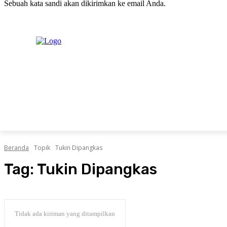
Sebuah kata sandi akan dikirimkan ke email Anda.
C
Kamis, Agustus 6, 2026
Masuk / Bergabung
20.1
New York
PERISTIWA
PEMERINTAHAN
HUKRIM
POLITIK
Beranda
Topik
Tukin Dipangkas
Tag:
Tukin Dipangkas
Tidak ada kiriman yang ditampilkan