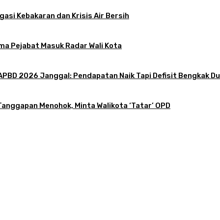
gasi Kebakaran dan Krisis Air Bersih
ama Pejabat Masuk Radar Wali Kota
PBD 2026 Janggal: Pendapatan Naik Tapi Defisit Bengkak Dua
Tanggapan Menohok, Minta Walikota ‘Tatar’ OPD
 Liar di Jalan Lingkar Selatan
 dan Krisis Air Bersih