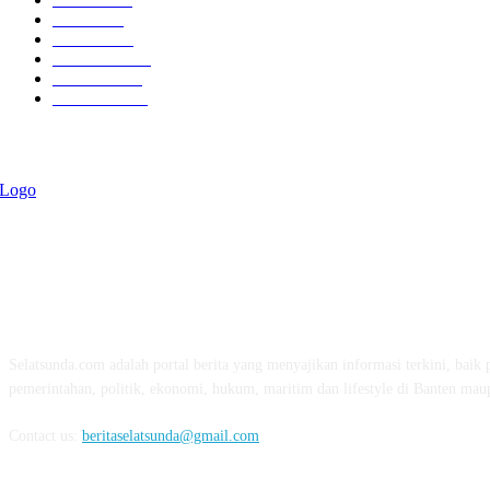
Politik
758
Maritim
372
Kesehatan
331
Ekonomi
274
Pendidikan
97
ABOUT US
Selatsunda.com adalah portal berita yang menyajikan informasi terkini, baik p
pemerintahan, politik, ekonomi, hukum, maritim dan lifestyle di Banten mau
Contact us:
beritaselatsunda@gmail.com
FOLLOW US