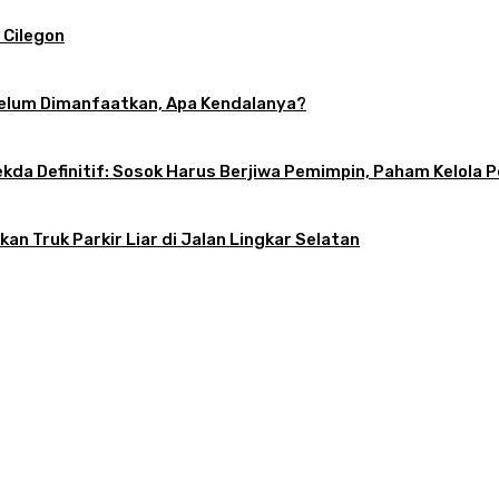
 Cilegon
 Belum Dimanfaatkan, Apa Kendalanya?
 Sekda Definitif: Sosok Harus Berjiwa Pemimpin, Paham Kelo
an Truk Parkir Liar di Jalan Lingkar Selatan
 Pilih Sekda Definitif