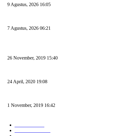
9 Agustus, 2026 16:05
Tiga Aset Jumbo Pemkot Cilegon Bernilai Puluhan Miliar Belum Dimanfa
7 Agustus, 2026 06:21
POPULAR POSTS
Kapal Portlink V Terbakar di Merak, 15 Orang Penumpang Meninggal Du
26 November, 2019 15:40
Pemudik Boleh Menyeberang di Pelabuhan Merak, Asalkan Bukan Dari 
24 April, 2020 19:08
Angin di Pelabuhan Merak Mengamuk, Fasilitas Rusak dan Jadwal Kapal 
1 November, 2019 16:42
POPULAR CATEGORY
Peristiwa
10169
Pemerintahan
3319
Hukrim
763