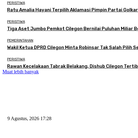
PERISTIWA
Ratu Amalia Hayani Terpilih Aklamasi Pimpin Partai Golkar
PERISTIWA
Tiga Aset Jumbo Pemkot Cilegon Bernilai Puluhan Miliar
PEMERINTAHAN
Wakil Ketua DPRD Cilegon Minta Robinsar Tak Salah Pilih
PERISTIWA
Rawan Kecelakaan Tabrak Belakang, Dishub Cilegon Tertibk
Muat lebih banyak
EDITOR PICKS
Begini Kata Wali Kota Cilegon Diingatkan Pimpinan DPRD Agar Tak Salah
9 Agustus, 2026 17:28
Ratu Amalia Hayani Terpilih Aklamasi Pimpin Partai Golkar Cilegon