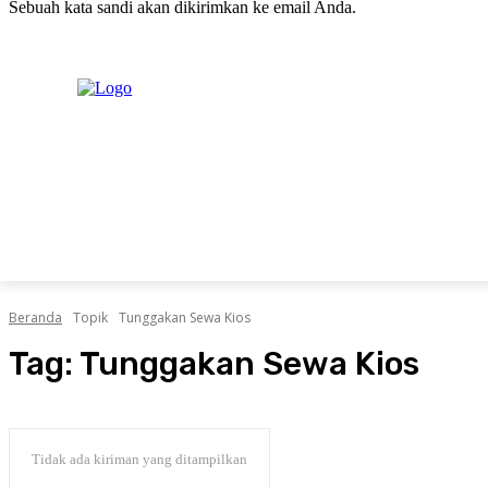
Sebuah kata sandi akan dikirimkan ke email Anda.
C
Senin, Agustus 10, 2026
Masuk / Bergabung
20.1
New York
PERISTIWA
PEMERINTAHAN
HUKRIM
POLITIK
Beranda
Topik
Tunggakan Sewa Kios
Tag:
Tunggakan Sewa Kios
Tidak ada kiriman yang ditampilkan