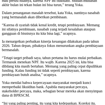
mau presisi nilainya, karena NPF ini fluktuatif. Mudah-mudahan
akhir bulan ini tekan bulan ini bisa turun,” terang Yoka.
Dalam penanganan masalah tersebut, kata Yoka, nantinya nasabah
yang bermasalah akan diberikan pembinaan.
“Karena di syariah tidak kenal kredit, tetapi pembiayaan. Memang
ini sifatnya pembinaan, nasabah yang terjadi kesalahan ataupun
gangguan di bisnisnya itu kita bina lagi,” ucapnya.
Ia menargetkan perbaikan kinerja keuangan dilakukan pada tahun
2026. Tahun depan, pihaknya fokus menurunkan angka pembiayaan
bermasalah.
“Tetapi target pribadi saya, tahun pertama itu harus mulai perbaikan.
Termasuk menekan NPF. Itu wajib. Karena 2025 ini, kita bisa
dibilang kita masih bertahan. Memang yang paling cepat dipulihkan
funding. Kalau funding ini tidak seperti pembiayaan, karena
pembiayaan butuh analisa,” ucapnya.
Yoka menilai bahwa kepercayaan masyarakat menjadi kunci
memperbaiki likuiditas bank. Apabila masyarakat percaya,
stakeholder percaya, maka, sebagian besar mereka akan menyimpan
dana di BPRSCM.
“Ini yang paling penting, itu yang kita kedepankan. Koreksi itu.