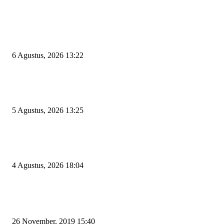
EDITOR PICKS
Wakil Ketua DPRD Cilegon Minta Robinsar Tak Salah Pilih Sekda Definiti
Sosok Harus Berjiwa Pemimpin, Paham Kelola Pemerintahan dan Pengan
6 Agustus, 2026 13:22
Rawan Kecelakaan Tabrak Belakang, Dishub Cilegon Tertibkan Truk Parki
Liar di Jalan Lingkar Selatan
5 Agustus, 2026 13:25
El Nino Mengintai Cilegon, Polres dan Pemkot Perkuat Mitigasi Kebakara
Krisis Air Bersih
4 Agustus, 2026 18:04
POPULAR POSTS
Kapal Portlink V Terbakar di Merak, 15 Orang Penumpang Meninggal Du
26 November, 2019 15:40