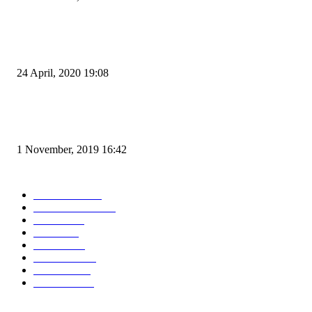
Pemudik Boleh Menyeberang di Pelabuhan Merak, Asalkan Bukan Dari P
dan Zona Merah
24 April, 2020 19:08
Angin di Pelabuhan Merak Mengamuk, Fasilitas Rusak dan Jadwal Kapal
Terlambat
1 November, 2019 16:42
POPULAR CATEGORY
Peristiwa
10166
Pemerintahan
3319
Hukrim
763
Politik
757
Maritim
372
Kesehatan
331
Ekonomi
274
Pendidikan
97