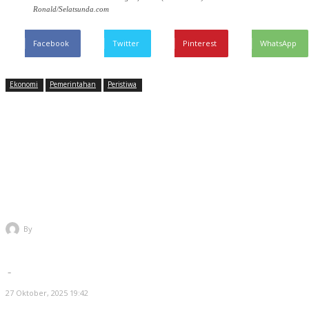
Ronald/Selatsunda.com
Facebook
Twitter
Pinterest
WhatsApp
Ekonomi
Pemerintahan
Peristiwa
Tekan NPF dan Perkuat
Likuiditas, BPRS Cilegon
Mandiri Proyeksikan Laba di
2026
By
Administrator
-
27 Oktober, 2025 19:42