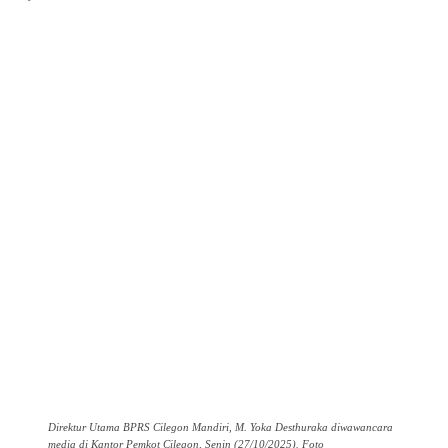
Direktur Utama BPRS Cilegon Mandiri, M. Yoka Desthuraka diwawancara
media di Kantor Pemkot Cilegon, Senin (27/10/2025). Foto