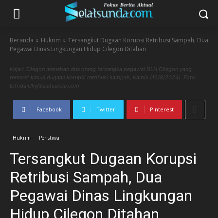
Beranda
Hukrim
Tersangkut Dugaan Korupsi Retribusi Sampah, Dua
Pegawai Dinas Lingkungan Hidup Cilegon Ditahan
Kejari Cilegon menahan dua orang tersangka pegawai DLH Cilegon yang
terseret kasus dugaan korupsi retribusi sampah, Kamis (16/8/2024). Foto
Elfrida Ully/Selatsunda.com
Facebook
Twitter
Pinterest
Hukrim
Peristiwa
Tersangkut Dugaan Korupsi
Retribusi Sampah, Dua
Pegawai Dinas Lingkungan
Hidup Cilegon Ditahan