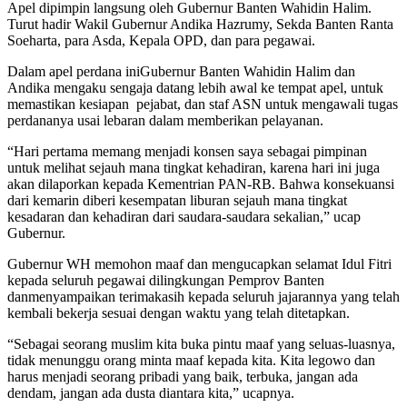
Apel dipimpin langsung oleh Gubernur Banten Wahidin Halim.
Turut hadir Wakil Gubernur Andika Hazrumy, Sekda Banten Ranta
Soeharta, para Asda, Kepala OPD, dan para pegawai.
Dalam apel perdana iniGubernur Banten Wahidin Halim dan
Andika mengaku sengaja datang lebih awal ke tempat apel, untuk
memastikan kesiapan pejabat, dan staf ASN untuk mengawali tugas
perdananya usai lebaran dalam memberikan pelayanan.
“Hari pertama memang menjadi konsen saya sebagai pimpinan
untuk melihat sejauh mana tingkat kehadiran, karena hari ini juga
akan dilaporkan kepada Kementrian PAN-RB. Bahwa konsekuansi
dari kemarin diberi kesempatan liburan sejauh mana tingkat
kesadaran dan kehadiran dari saudara-saudara sekalian,” ucap
Gubernur.
Gubernur WH memohon maaf dan mengucapkan selamat Idul Fitri
kepada seluruh pegawai dilingkungan Pemprov Banten
danmenyampaikan terimakasih kepada seluruh jajarannya yang telah
kembali bekerja sesuai dengan waktu yang telah ditetapkan.
“Sebagai seorang muslim kita buka pintu maaf yang seluas-luasnya,
tidak menunggu orang minta maaf kepada kita. Kita legowo dan
harus menjadi seorang pribadi yang baik, terbuka, jangan ada
dendam, jangan ada dusta diantara kita,” ucapnya.