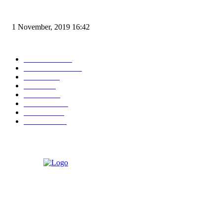
Angin di Pelabuhan Merak Mengamuk, Fasilitas Rusak dan Jadwal Kapal
Terlambat
1 November, 2019 16:42
POPULAR CATEGORY
Peristiwa
10165
Pemerintahan
3318
Hukrim
763
Politik
757
Maritim
372
Kesehatan
331
Ekonomi
274
Pendidikan
97