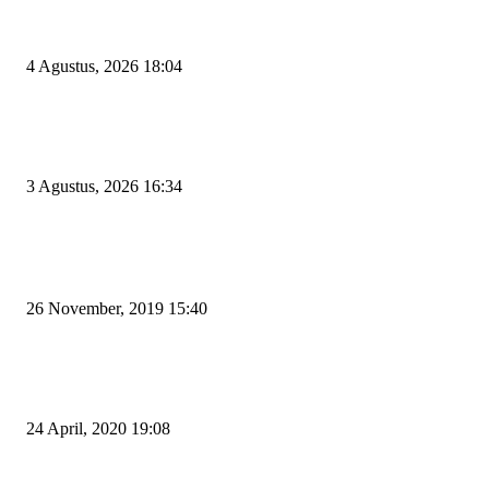
El Nino Mengintai Cilegon, Polres dan Pemkot Perkuat Mitigasi Kebakara
Krisis Air Bersih
4 Agustus, 2026 18:04
Penggodokan Calon Sekda Cilegon Mulai Bergulir, Lima Nama Pejabat M
Radar Wali Kota
3 Agustus, 2026 16:34
POPULAR POSTS
Kapal Portlink V Terbakar di Merak, 15 Orang Penumpang Meninggal Du
26 November, 2019 15:40
Pemudik Boleh Menyeberang di Pelabuhan Merak, Asalkan Bukan Dari P
dan Zona Merah
24 April, 2020 19:08