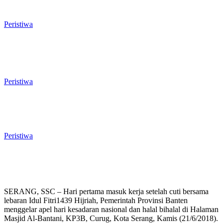
Mulai Bergulir, Lima Nama Pejabat
Masuk Radar Wali Kota
Peristiwa
Anggota Banggar DPRD Cilegon Nilai
Dokumen Prognosis APBD 2026
Janggal: Pendapatan Naik Tapi Defisit
Bengkak Dua Kali Lipat
Peristiwa
Serapan Anggaran Cilegon Rendah,
Fraksi PAN DPRD Beri Tanggapan
Menohok, Minta Walikota ‘Tatar’ OPD
Peristiwa
SERANG, SSC – Hari pertama masuk kerja setelah cuti bersama
lebaran Idul Fitri1439 Hijriah, Pemerintah Provinsi Banten
menggelar apel hari kesadaran nasional dan halal bihalal di Halaman
Masjid Al-Bantani, KP3B, Curug, Kota Serang, Kamis (21/6/2018).