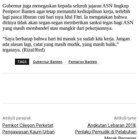
Gubernur juga menegaskan kepada seluruh jajaran ASN lingkup
Pemprov Banten agar tetap mematuhi kedisipilinan kerja, terlebih
lagi pasca liburan cuti hari raya Idul Fitri. Ia mengatakan bahwa
dirinya tidak akan segan-segan memberikan sanksi tegas bagi ASN
yang masih membandel atau mangkir dari pekerjaannya.
“Saya berharap bahwa hari ini masuk ya sudah kita kerja. Jangan
ada alasan lagi, catat yang masih mudik, yang masih balik,”
tegasnya. (Rizal/Red)
TAGS
Gubernur Banten
Pemprov Banten
Artikulli paraprak
Artikulli tjetër
Pemkot Cilegon Perketat
Angkutan Lebaran 2018,
Pengawasan Kaum Urban
Perilaku Pemudik di Pelabuhan
Merak Bergeser