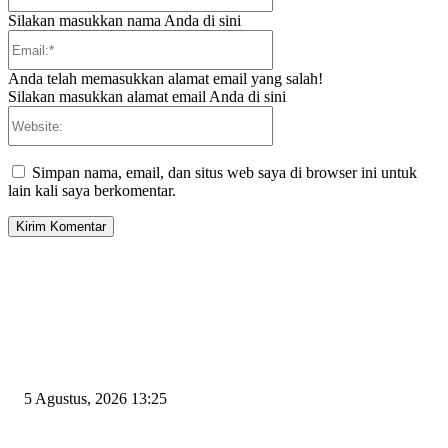
Silakan masukkan nama Anda di sini
Email:*
Anda telah memasukkan alamat email yang salah!
Silakan masukkan alamat email Anda di sini
Website:
Simpan nama, email, dan situs web saya di browser ini untuk
lain kali saya berkomentar.
EDITOR PICKS
Rawan Kecelakaan Tabrak Belakang, Dishub Cilegon Tertibkan Truk Parki
Liar di Jalan Lingkar Selatan
5 Agustus, 2026 13:25