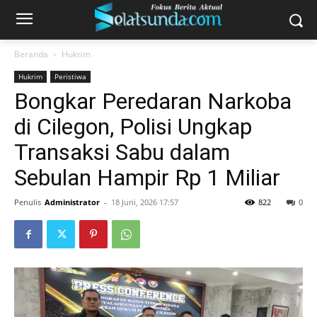
Beranda
Hukrim
Hukrim
Peristiwa
Bongkar Peredaran Narkoba
di Cilegon, Polisi Ungkap
Transaksi Sabu dalam
Sebulan Hampir Rp 1 Miliar
Penulis
Administrator
-
18 Juni, 2026 17:57
822
0