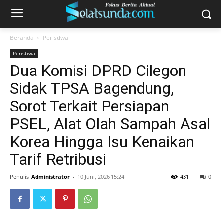
Beranda
Peristiwa
Peristiwa
Dua Komisi DPRD Cilegon
Sidak TPSA Bagendung,
Sorot Terkait Persiapan
PSEL, Alat Olah Sampah Asal
Korea Hingga Isu Kenaikan
Tarif Retribusi
Penulis
Administrator
-
10 Juni, 2026 15:24
431
0