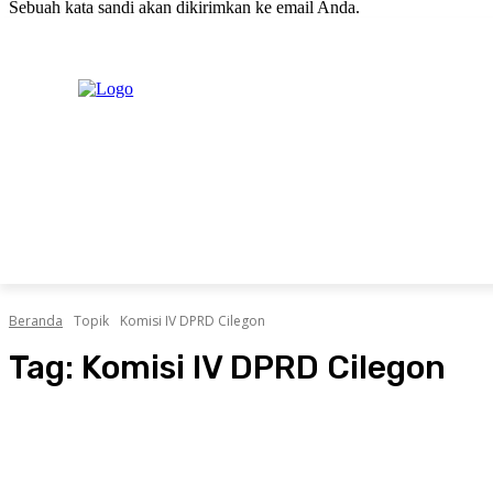
Sebuah kata sandi akan dikirimkan ke email Anda.
C
Sabtu, Agustus 8, 2026
Masuk / Bergabung
H
20.1
New York
PERISTIWA
PEMERINTAHAN
HUKRIM
POLITIK
Beranda
Topik
Komisi IV DPRD Cilegon
Tag:
Komisi IV DPRD Cilegon