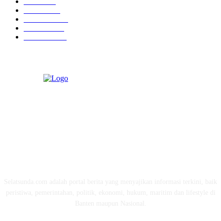
Politik
758
Maritim
372
Kesehatan
331
Ekonomi
274
Pendidikan
97
ABOUT US
Selatsunda.com adalah portal berita yang menyajikan informasi terkini, baik
peristiwa, pemerintahan, politik, ekonomi, hukum, maritim dan lifestyle di
Banten maupun Nasional.