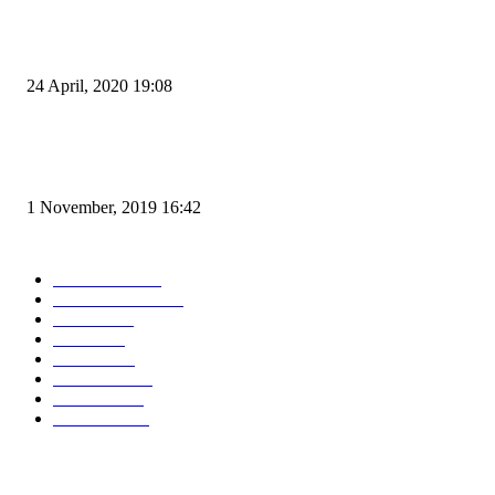
Pemudik Boleh Menyeberang di Pelabuhan Merak, Asalkan Bukan Dari P
dan Zona Merah
24 April, 2020 19:08
Angin di Pelabuhan Merak Mengamuk, Fasilitas Rusak dan Jadwal Kapal
Terlambat
1 November, 2019 16:42
POPULAR CATEGORY
Peristiwa
10167
Pemerintahan
3319
Hukrim
763
Politik
757
Maritim
372
Kesehatan
331
Ekonomi
274
Pendidikan
97