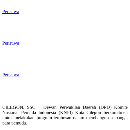
Liar di Jalan Lingkar Selatan
Peristiwa
El Nino Mengintai Cilegon, Polres dan
Pemkot Perkuat Mitigasi Kebakaran
dan Krisis Air Bersih
Peristiwa
Penggodokan Calon Sekda Cilegon
Mulai Bergulir, Lima Nama Pejabat
Masuk Radar Wali Kota
Peristiwa
CILEGON, SSC – Dewan Perwakilan Daerah (DPD) Komite
Nasional Pemuda Indonesia (KNPI) Kota Cilegon berkomitmen
untuk melakukan program terobosan dalam membangun semangat
para pemuda.