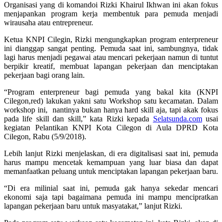
Organisasi yang di komandoi Rizki Khairul Ikhwan ini akan fokus
menjapankan program kerja membentuk para pemuda menjadi
wirausaha atau entrepreneur.
Ketua KNPI Cilegin, Rizki mengungkapkan program enterpreneur
ini dianggap sangat penting. Pemuda saat ini, sambungnya, tidak
lagi harus menjadi pegawai atau mencari pekerjaan namun di tuntut
berpikir kreatif, membuat lapangan pekerjaan dan menciptakan
pekerjaan bagi orang lain.
“Program enterpreneur bagi pemuda yang bakal kita (KNPI
Cilegon,red) lakukan yakni satu Workshop satu kecamatan. Dalam
workshop ini, nantinya bukan hanya hard skill aja, tapi akak fokus
pada life skill dan skill,” kata Rizki kepada
Selatsunda.com
usai
kegiatan Pelantikan KNPI Kota Cilegon di Aula DPRD Kota
Cilegon, Rabu (5/9/2018).
Lebih lanjut Rizki menjelaskan, di era digitalisasi saat ini, pemuda
harus mampu mencetak kemampuan yang luar biasa dan dapat
memanfaatkan peluang untuk menciptakan lapangan pekerjaan baru.
“Di era milinial saat ini, pemuda gak hanya sekedar mencari
ekonomi saja tapi bagaimana pemuda ini mampu mencipratkan
lapangan pekerjaan baru untuk masyatakat,” lanjut Rizki.