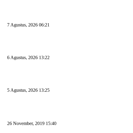
Tiga Aset Jumbo Pemkot Cilegon Bernilai Puluhan Miliar Belum Dimanfa
Apa Kendalanya?
7 Agustus, 2026 06:21
Wakil Ketua DPRD Cilegon Minta Robinsar Tak Salah Pilih Sekda Definiti
Sosok Harus Berjiwa Pemimpin, Paham Kelola Pemerintahan dan Pengan
6 Agustus, 2026 13:22
Rawan Kecelakaan Tabrak Belakang, Dishub Cilegon Tertibkan Truk Parki
Liar di Jalan Lingkar Selatan
5 Agustus, 2026 13:25
POPULAR POSTS
Kapal Portlink V Terbakar di Merak, 15 Orang Penumpang Meninggal Du
26 November, 2019 15:40