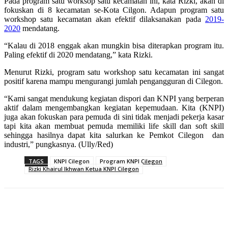
Pada program satu worksop satu kecamatan ini, kata Rizki, akan di
fokuskan di 8 kecamatan se-Kota Cilgon. Adapun program satu
workshop satu kecamatan akan efektif dilaksanakan pada
2019-
2020
mendatang.
“Kalau di 2018 enggak akan mungkin bisa diterapkan program itu.
Paling efektif di 2020 mendatang,” kata Rizki.
Menurut Rizki, program satu workshop satu kecamatan ini sangat
positif karena mampu mengurangi jumlah pengangguran di Cilegon.
“Kami sangat mendukung kegiatan dispori dan KNPI yang berperan
aktif dalam mengembangkan kegiatan kepemudaan. Kita (KNPI)
juga akan fokuskan para pemuda di sini tidak menjadi pekerja kasar
tapi kita akan membuat pemuda memiliki life skill dan soft skill
sehingga hasilnya dapat kita salurkan ke Pemkot Cilegon dan
industri,” pungkasnya. (Ully/Red)
TAGS
KNPI Cilegon
Program KNPI Cilegon
Rizki Khairul Ikhwan Ketua KNPI Cilegon