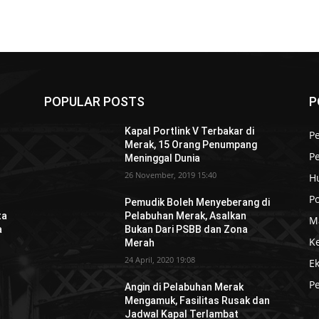
POPULAR POSTS
P
Kapal Portlink V Terbakar di
Pe
Merak, 15 Orang Penumpang
P
Meninggal Dunia
26 November, 2019 15:40
H
Po
Pemudik Boleh Menyeberang di
ta
Pelabuhan Merak, Asalkan
M
a
Bukan Dari PSBB dan Zona
K
Merah
24 April, 2020 19:08
E
P
Angin di Pelabuhan Merak
Mengamuk, Fasilitas Rusak dan
Jadwal Kapal Terlambat