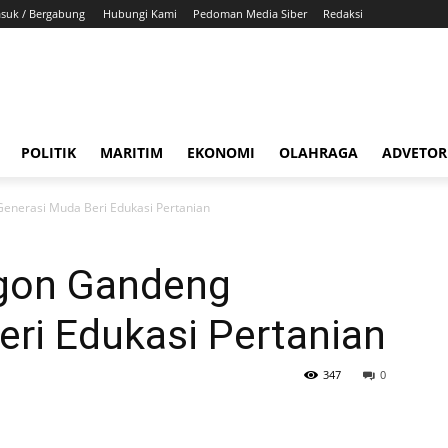
suk / Bergabung
Hubungi Kami
Pedoman Media Siber
Redaksi
POLITIK
MARITIM
EKONOMI
OLAHRAGA
ADVETOR
enerasi Muda Beri Edukasi Pertanian
egon Gandeng
ri Edukasi Pertanian
347
0