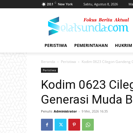
C
Sabtu, Agustus 8, 2026
Ma
20.1
New York
PERISTIWA
PEMERINTAHAN
HUKRIM
Beranda
Peristiwa
Kodim 0623 Cilegon Gandeng G
Peristiwa
Kodim 0623 Cil
Generasi Muda Be
Penulis
Administrator
-
9 Mei, 2026 16:35