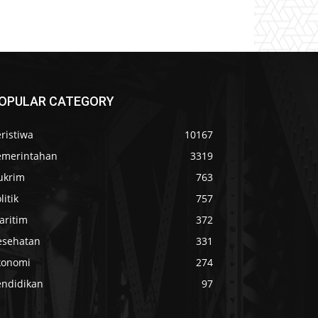
OPULAR CATEGORY
ristiwa
10167
emerintahan
3319
ukrim
763
litik
757
aritim
372
esehatan
331
konomi
274
endidikan
97