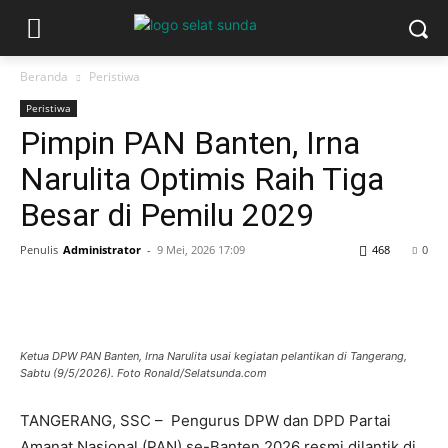
Beranda
Peristiwa
Peristiwa
Pimpin PAN Banten, Irna
Narulita Optimis Raih Tiga
Besar di Pemilu 2029
Penulis
Administrator
-
9 Mei, 2026 17:09
468
0
Ketua DPW PAN Banten, Irna Narulita usai kegiatan pelantikan di Tangerang,
Sabtu (9/5/2026). Foto Ronald/Selatsunda.com
TANGERANG, SSC – Pengurus DPW dan DPD Partai
Amanat Nasional (PAN) se-Banten 2026 resmi dilantik di