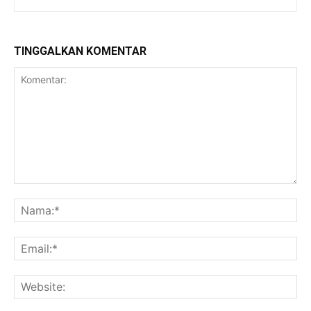
TINGGALKAN KOMENTAR
Komentar:
Na
Ema
Web