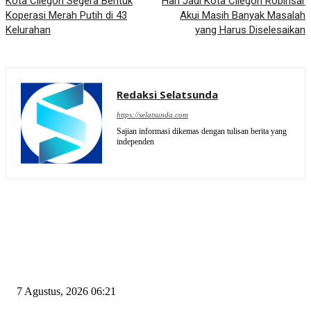
Kota Cilegon Segera Bentuk
Hari Jadi Kota Cilegon Robinsar
Koperasi Merah Putih di 43
Akui Masih Banyak Masalah
Kelurahan
yang Harus Diselesaikan
Redaksi Selatsunda
https://selatsunda.com
Sajian informasi dikemas dengan tulisan berita yang
independen
EDITOR PICKS
Tiga Aset Jumbo Pemkot Cilegon Bernilai Puluhan Miliar Belum Dimanfa
Apa Kendalanya?
7 Agustus, 2026 06:21