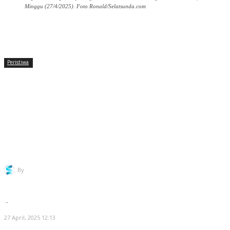
Minggu (27/4/2025). Foto Ronald/Selatsunda.com
Facebook
Twitter
Pinterest
WhatsApp
Peristiwa
PAD Cilegon Terbatas, Iman
Ariyadi Harapkan Robinsar-Fajar
Bisa Bangun Pelabuhan
Warnasari
By
Redaksi Selatsunda
-
27 April, 2025 12:13