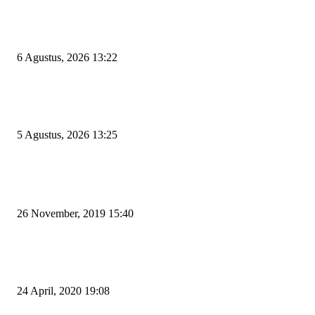
Wakil Ketua DPRD Cilegon Minta Robinsar Tak Salah Pilih Sekda Definiti
Sosok Harus Berjiwa Pemimpin, Paham Kelola Pemerintahan dan Pengan
6 Agustus, 2026 13:22
Rawan Kecelakaan Tabrak Belakang, Dishub Cilegon Tertibkan Truk Parki
Liar di Jalan Lingkar Selatan
5 Agustus, 2026 13:25
POPULAR POSTS
Kapal Portlink V Terbakar di Merak, 15 Orang Penumpang Meninggal Du
26 November, 2019 15:40
Pemudik Boleh Menyeberang di Pelabuhan Merak, Asalkan Bukan Dari P
dan Zona Merah
24 April, 2020 19:08