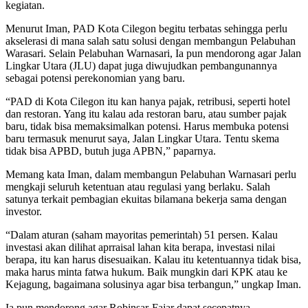
kegiatan.
Menurut Iman, PAD Kota Cilegon begitu terbatas sehingga perlu
akselerasi di mana salah satu solusi dengan membangun Pelabuhan
Warasari. Selain Pelabuhan Warnasari, Ia pun mendorong agar Jalan
Lingkar Utara (JLU) dapat juga diwujudkan pembangunannya
sebagai potensi perekonomian yang baru.
“PAD di Kota Cilegon itu kan hanya pajak, retribusi, seperti hotel
dan restoran. Yang itu kalau ada restoran baru, atau sumber pajak
baru, tidak bisa memaksimalkan potensi. Harus membuka potensi
baru termasuk menurut saya, Jalan Lingkar Utara. Tentu skema
tidak bisa APBD, butuh juga APBN,” paparnya.
Memang kata Iman, dalam membangun Pelabuhan Warnasari perlu
mengkaji seluruh ketentuan atau regulasi yang berlaku. Salah
satunya terkait pembagian ekuitas bilamana bekerja sama dengan
investor.
“Dalam aturan (saham mayoritas pemerintah) 51 persen. Kalau
investasi akan dilihat aprraisal lahan kita berapa, investasi nilai
berapa, itu kan harus disesuaikan. Kalau itu ketentuannya tidak bisa,
maka harus minta fatwa hukum. Baik mungkin dari KPK atau ke
Kejagung, bagaimana solusinya agar bisa terbangun,” ungkap Iman.
Ia pun mendorong agar Robinsar-Fajar dapat secepatnya