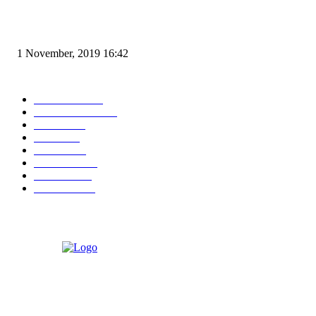
Angin di Pelabuhan Merak Mengamuk, Fasilitas Rusak dan Jadwal Kapal
Terlambat
1 November, 2019 16:42
POPULAR CATEGORY
Peristiwa
10167
Pemerintahan
3319
Hukrim
763
Politik
757
Maritim
372
Kesehatan
331
Ekonomi
274
Pendidikan
97