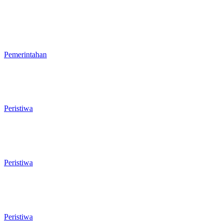
Wakil Ketua DPRD Cilegon Minta
Robinsar Tak Salah Pilih Sekda
Definitif: Sosok Harus Berjiwa
Pemimpin, Paham Kelola
Pemerintahan dan Penganggaran
Pemerintahan
Rawan Kecelakaan Tabrak Belakang,
Dishub Cilegon Tertibkan Truk Parkir
Liar di Jalan Lingkar Selatan
Peristiwa
El Nino Mengintai Cilegon, Polres dan
Pemkot Perkuat Mitigasi Kebakaran
dan Krisis Air Bersih
Peristiwa
Penggodokan Calon Sekda Cilegon
Mulai Bergulir, Lima Nama Pejabat
Masuk Radar Wali Kota
Peristiwa