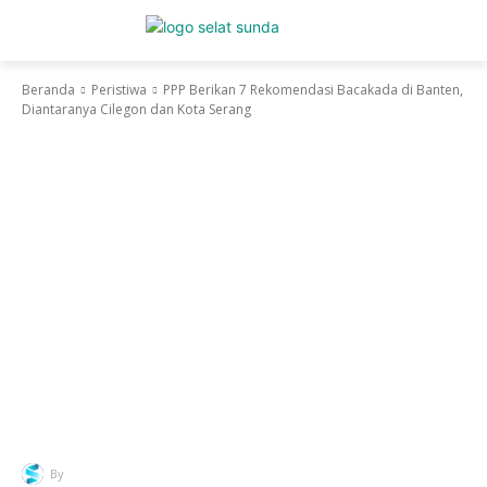
Beranda
Peristiwa
PPP Berikan 7 Rekomendasi Bacakada di Banten,
Diantaranya Cilegon dan Kota Serang
Facebook
Twitter
Pinterest
Wha
Peristiwa
Politik
PPP Berikan 7 Rekomendasi
Bacakada di Banten,
Diantaranya Cilegon dan
Kota Serang
By
Redaksi Selatsunda