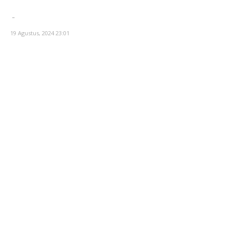
-
19 Agustus, 2024 23:01
RELATED ARTICLES
Rawan Kecelakaan Tabrak Belakang,