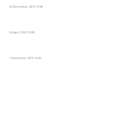
Meninggal Dunia
26 November, 2019 15:40
Pemudik Boleh Menyeberang di Pelabuhan Merak, Asalkan
Bukan Dari PSBB dan Zona Merah
24 April, 2020 19:08
Angin di Pelabuhan Merak Mengamuk, Fasilitas Rusak dan
Jadwal Kapal Terlambat
1 November, 2019 16:42
POPULAR CATEGORY
Peristiwa
10165
Pemerintahan
3318
Hukrim
763
Politik
757
Maritim
372