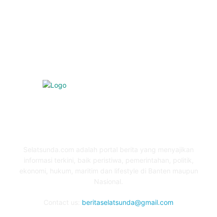
Kesehatan
331
Ekonomi
274
Pendidikan
97
ABOUT US
Selatsunda.com adalah portal berita yang menyajikan
informasi terkini, baik peristiwa, pemerintahan, politik,
ekonomi, hukum, maritim dan lifestyle di Banten maupun
Nasional.
Contact us:
beritaselatsunda@gmail.com