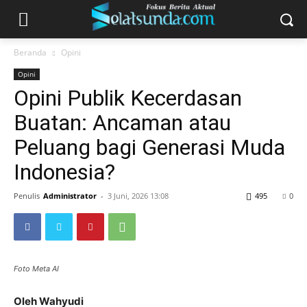
Beranda
Opini
Opini
Opini Publik Kecerdasan
Buatan: Ancaman atau
Peluang bagi Generasi Muda
Indonesia?
Penulis
Administrator
-
3 Juni, 2026 13:08
495
0
Foto Meta AI
Oleh Wahyudi