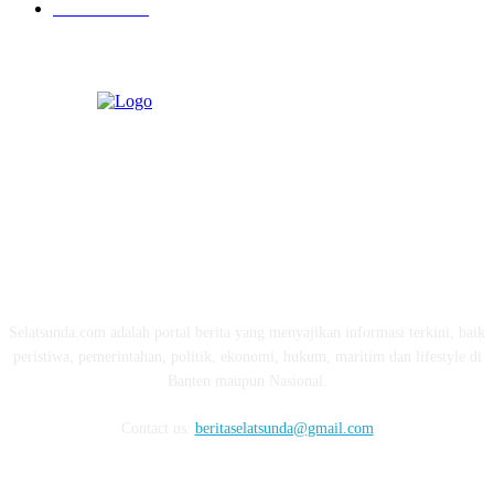
Pendidikan
97
ABOUT US
Selatsunda.com adalah portal berita yang menyajikan informasi terkini, baik
peristiwa, pemerintahan, politik, ekonomi, hukum, maritim dan lifestyle di
Banten maupun Nasional.
Contact us:
beritaselatsunda@gmail.com