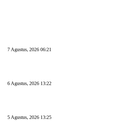
EDITOR PICKS
Tiga Aset Jumbo Pemkot Cilegon Bernilai Puluhan Miliar Belum Dimanfa
Apa Kendalanya?
7 Agustus, 2026 06:21
Wakil Ketua DPRD Cilegon Minta Robinsar Tak Salah Pilih Sekda Definiti
Sosok Harus Berjiwa Pemimpin, Paham Kelola Pemerintahan dan Pengan
6 Agustus, 2026 13:22
Rawan Kecelakaan Tabrak Belakang, Dishub Cilegon Tertibkan Truk Parki
Liar di Jalan Lingkar Selatan
5 Agustus, 2026 13:25
POPULAR POSTS