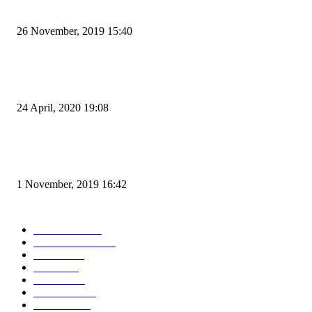
Kapal Portlink V Terbakar di Merak, 15 Orang Penumpang Meninggal Du
26 November, 2019 15:40
Pemudik Boleh Menyeberang di Pelabuhan Merak, Asalkan Bukan Dari P
dan Zona Merah
24 April, 2020 19:08
Angin di Pelabuhan Merak Mengamuk, Fasilitas Rusak dan Jadwal Kapal
Terlambat
1 November, 2019 16:42
POPULAR CATEGORY
Peristiwa
10167
Pemerintahan
3319
Hukrim
763
Politik
757
Maritim
372
Kesehatan
331
Ekonomi
274