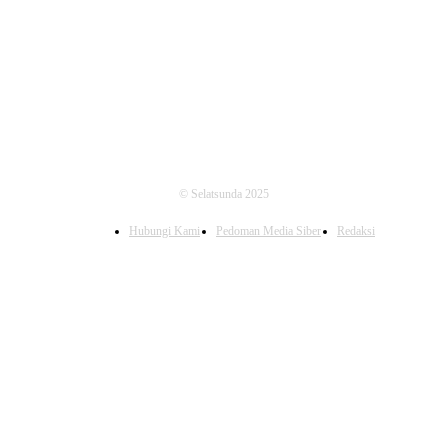
FOLLOW US
© Selatsunda 2025
Hubungi Kami
Pedoman Media Siber
Redaksi