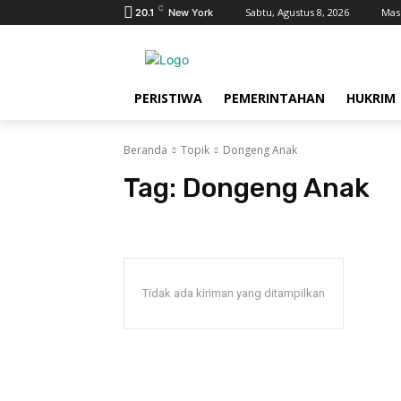
C
Sabtu, Agustus 8, 2026
Mas
20.1
New York
PERISTIWA
PEMERINTAHAN
HUKRIM
Beranda
Topik
Dongeng Anak
Tag:
Dongeng Anak
Tidak ada kiriman yang ditampilkan