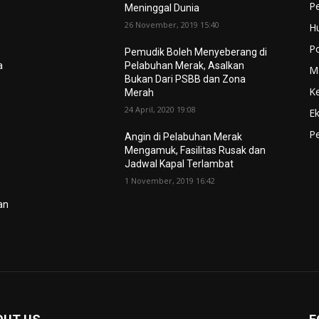
P
Meninggal Dunia
26 November, 2019 15:40
H
Po
Pemudik Boleh Menyeberang di
a
Pelabuhan Merak, Asalkan
M
Bukan Dari PSBB dan Zona
K
Merah
24 April, 2020 19:08
E
Pe
Angin di Pelabuhan Merak
Mengamuk, Fasilitas Rusak dan
Jadwal Kapal Terlambat
1 November, 2019 16:42
lan