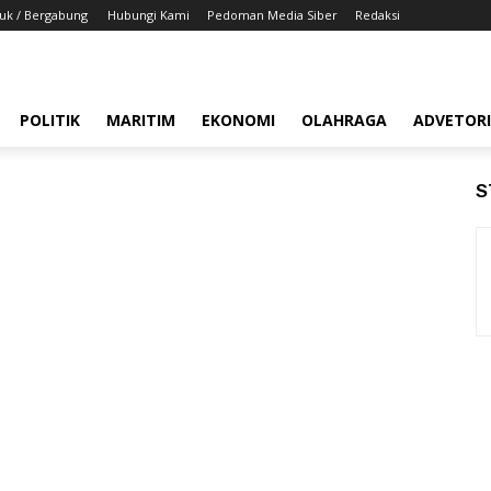
uk / Bergabung
Hubungi Kami
Pedoman Media Siber
Redaksi
POLITIK
MARITIM
EKONOMI
OLAHRAGA
ADVETOR
S