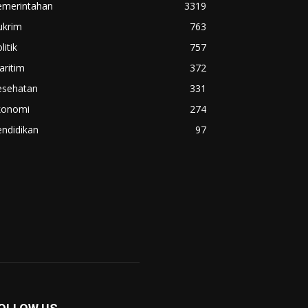
emerintahan
3319
ukrim
763
litik
757
aritim
372
esehatan
331
konomi
274
ndidikan
97