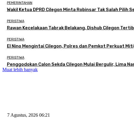
PEMERINTAHAN
Wakil Ketua DPRD Cilegon Minta Robinsar Tak Salah Pilih
PERISTIWA
Rawan Kecelakaan Tabrak Belakang, Dishub Cilegon Tertibk
PERISTIWA
El Nino Mengintai Cilegon, Polres dan Pemkot Perkuat Miti
PERISTIWA
Penggodokan Calon Sekda Cilegon Mulai Bergulir, Lima N
Muat lebih banyak
EDITOR PICKS
Tiga Aset Jumbo Pemkot Cilegon Bernilai Puluhan Miliar Belum Dimanfa
7 Agustus, 2026 06:21
Wakil Ketua DPRD Cilegon Minta Robinsar Tak Salah Pilih Sekda Defini