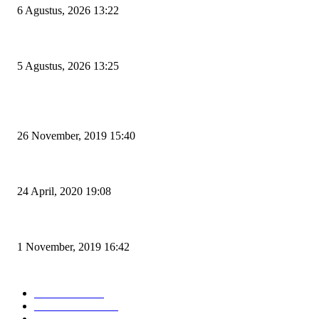
6 Agustus, 2026 13:22
Rawan Kecelakaan Tabrak Belakang, Dishub Cilegon Tertibkan Truk Parkir
5 Agustus, 2026 13:25
POPULAR POSTS
Kapal Portlink V Terbakar di Merak, 15 Orang Penumpang Meninggal Du
26 November, 2019 15:40
Pemudik Boleh Menyeberang di Pelabuhan Merak, Asalkan Bukan Dari 
24 April, 2020 19:08
Angin di Pelabuhan Merak Mengamuk, Fasilitas Rusak dan Jadwal Kapal 
1 November, 2019 16:42
POPULAR CATEGORY
Peristiwa
10167
Pemerintahan
3319
Hukrim
763