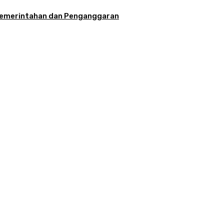
la Pemerintahan dan Penganggaran
aran