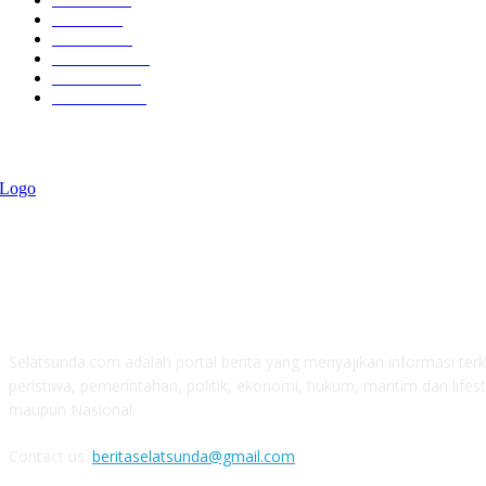
Politik
757
Maritim
372
Kesehatan
331
Ekonomi
274
Pendidikan
97
ABOUT US
Selatsunda.com adalah portal berita yang menyajikan informasi terki
peristiwa, pemerintahan, politik, ekonomi, hukum, maritim dan lifest
maupun Nasional.
Contact us:
beritaselatsunda@gmail.com