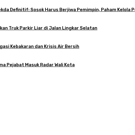
 Sekda Definitif: Sosok Harus Berjiwa Pemimpin, Paham Kelo
an Truk Parkir Liar di Jalan Lingkar Selatan
gasi Kebakaran dan Krisis Air Bersih
ama Pejabat Masuk Radar Wali Kota
atkan, Apa Kendalanya?
tif: Sosok Harus Berjiwa Pemimpin, Paham Kelola Pemerintahan dan Pengangg