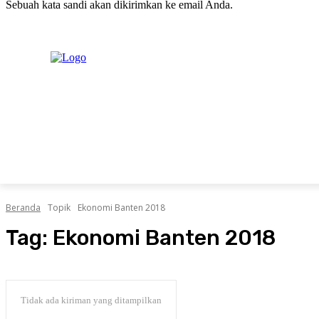
Sebuah kata sandi akan dikirimkan ke email Anda.
C
Sabtu, Agustus 8, 2026
Masuk / Bergabung
H
20.1
New York
PERISTIWA
PEMERINTAHAN
HUKRIM
POLITIK
Beranda
Topik
Ekonomi Banten 2018
Tag:
Ekonomi Banten 2018
Tidak ada kiriman yang ditampilkan