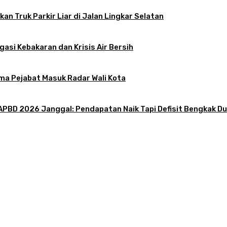
an Truk Parkir Liar di Jalan Lingkar Selatan
gasi Kebakaran dan Krisis Air Bersih
ama Pejabat Masuk Radar Wali Kota
PBD 2026 Janggal: Pendapatan Naik Tapi Defisit Bengkak Dua
tif: Sosok Harus Berjiwa Pemimpin, Paham Kelola Pemerintahan dan Pengangg
 Liar di Jalan Lingkar Selatan