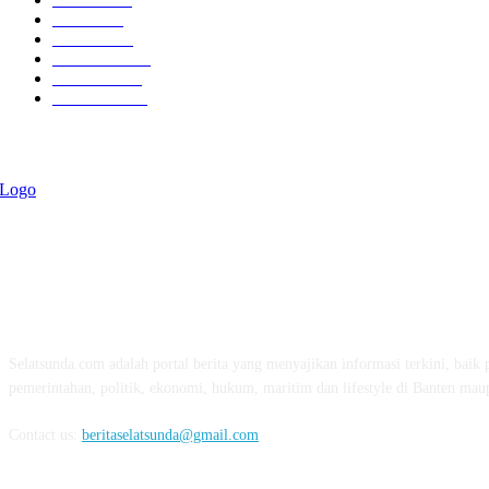
Politik
757
Maritim
372
Kesehatan
331
Ekonomi
274
Pendidikan
97
ABOUT US
Selatsunda.com adalah portal berita yang menyajikan informasi terkini, baik p
pemerintahan, politik, ekonomi, hukum, maritim dan lifestyle di Banten mau
Contact us:
beritaselatsunda@gmail.com
FOLLOW US