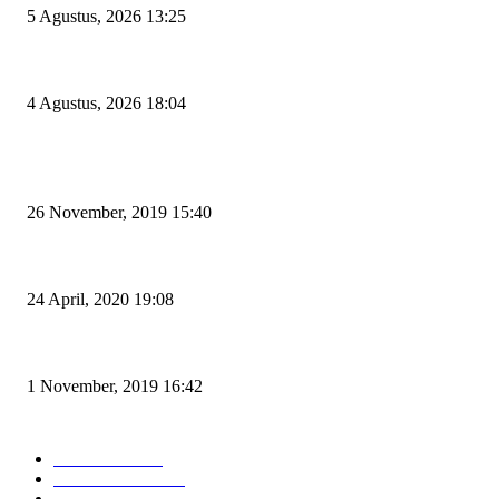
5 Agustus, 2026 13:25
El Nino Mengintai Cilegon, Polres dan Pemkot Perkuat Mitigasi Kebakaran
4 Agustus, 2026 18:04
POPULAR POSTS
Kapal Portlink V Terbakar di Merak, 15 Orang Penumpang Meninggal Du
26 November, 2019 15:40
Pemudik Boleh Menyeberang di Pelabuhan Merak, Asalkan Bukan Dari 
24 April, 2020 19:08
Angin di Pelabuhan Merak Mengamuk, Fasilitas Rusak dan Jadwal Kapal 
1 November, 2019 16:42
POPULAR CATEGORY
Peristiwa
10166
Pemerintahan
3319
Hukrim
763