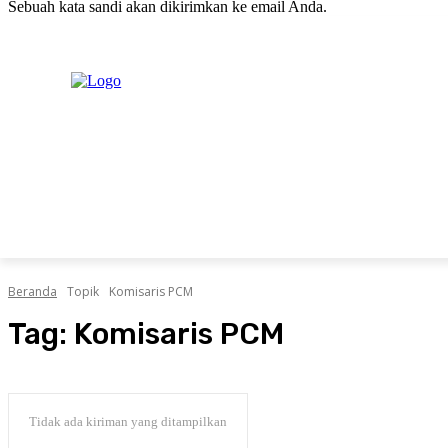
Sebuah kata sandi akan dikirimkan ke email Anda.
C
Kamis, Agustus 6, 2026
Masuk / Bergabung
20.1
New York
PERISTIWA
PEMERINTAHAN
HUKRIM
POLITIK
Beranda
Topik
Komisaris PCM
Tag:
Komisaris PCM
Tidak ada kiriman yang ditampilkan