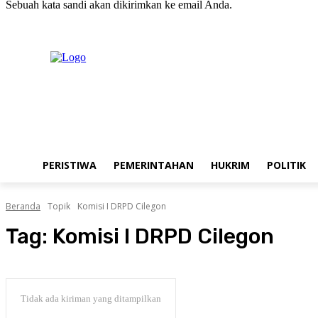
Sebuah kata sandi akan dikirimkan ke email Anda.
C
Jumat, Agustus 7, 2026
Masuk / Bergabung
20.1
New York
PERISTIWA
PEMERINTAHAN
HUKRIM
POLITIK
Beranda
Topik
Komisi I DRPD Cilegon
Tag:
Komisi I DRPD Cilegon
Tidak ada kiriman yang ditampilkan