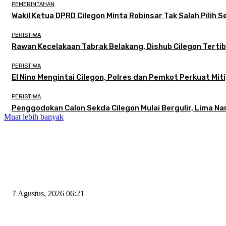
PEMERINTAHAN
Wakil Ketua DPRD Cilegon Minta Robinsar Tak Salah Pilih
PERISTIWA
Rawan Kecelakaan Tabrak Belakang, Dishub Cilegon Tertibk
PERISTIWA
El Nino Mengintai Cilegon, Polres dan Pemkot Perkuat Miti
PERISTIWA
Penggodokan Calon Sekda Cilegon Mulai Bergulir, Lima N
Muat lebih banyak
EDITOR PICKS
Tiga Aset Jumbo Pemkot Cilegon Bernilai Puluhan Miliar Belum Dimanfa
7 Agustus, 2026 06:21
Wakil Ketua DPRD Cilegon Minta Robinsar Tak Salah Pilih Sekda Defini