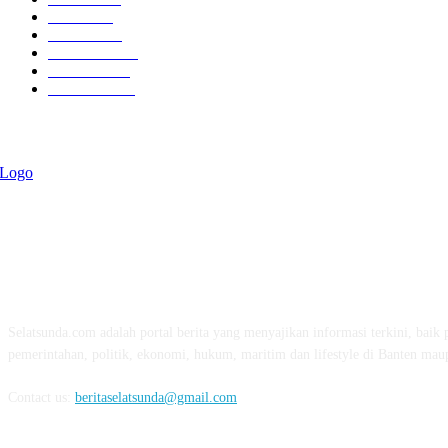
Politik
757
Maritim
372
Kesehatan
331
Ekonomi
274
Pendidikan
97
ABOUT US
Selatsunda.com adalah portal berita yang menyajikan informasi terkini, baik p
pemerintahan, politik, ekonomi, hukum, maritim dan lifestyle di Banten mau
Contact us:
beritaselatsunda@gmail.com
FOLLOW US