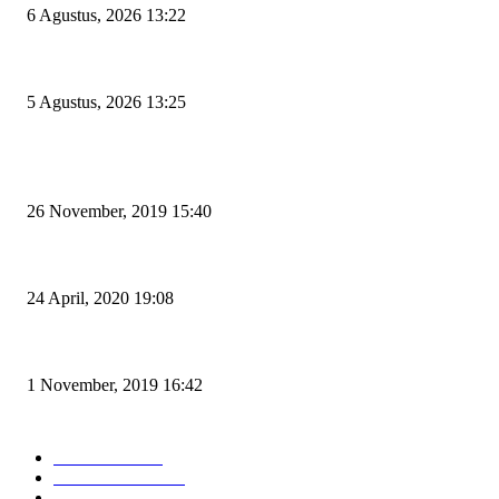
6 Agustus, 2026 13:22
Rawan Kecelakaan Tabrak Belakang, Dishub Cilegon Tertibkan Truk Parkir
5 Agustus, 2026 13:25
POPULAR POSTS
Kapal Portlink V Terbakar di Merak, 15 Orang Penumpang Meninggal Du
26 November, 2019 15:40
Pemudik Boleh Menyeberang di Pelabuhan Merak, Asalkan Bukan Dari 
24 April, 2020 19:08
Angin di Pelabuhan Merak Mengamuk, Fasilitas Rusak dan Jadwal Kapal 
1 November, 2019 16:42
POPULAR CATEGORY
Peristiwa
10167
Pemerintahan
3319
Hukrim
763