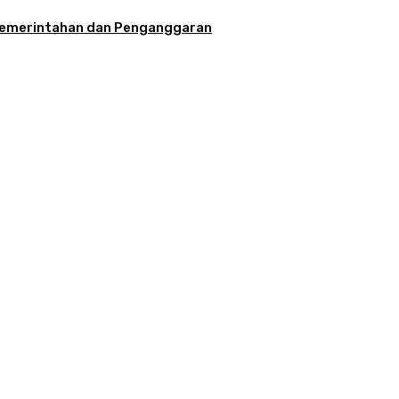
la Pemerintahan dan Penganggaran
aran