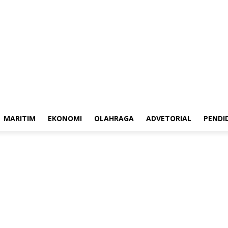
Hubungi Kami
Pedoman Media Siber
Redaksi
MARITIM
EKONOMI
OLAHRAGA
ADVETORIAL
PENDI