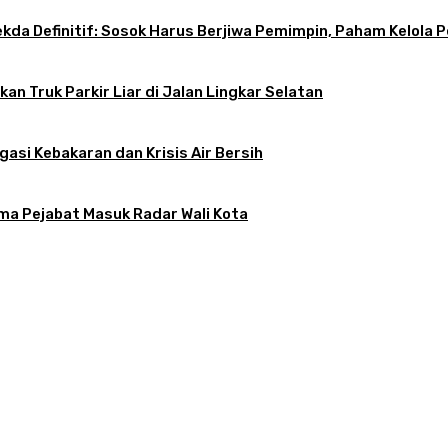
 Sekda Definitif: Sosok Harus Berjiwa Pemimpin, Paham Kelo
an Truk Parkir Liar di Jalan Lingkar Selatan
gasi Kebakaran dan Krisis Air Bersih
ama Pejabat Masuk Radar Wali Kota
atkan, Apa Kendalanya?
tif: Sosok Harus Berjiwa Pemimpin, Paham Kelola Pemerintahan dan Pengangg