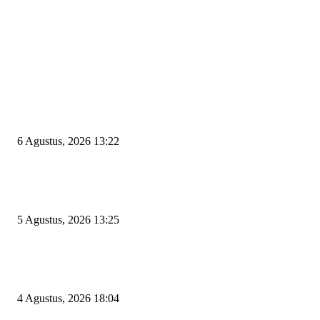
EDITOR PICKS
Wakil Ketua DPRD Cilegon Minta Robinsar Tak Salah Pilih Sekda Definiti
Sosok Harus Berjiwa Pemimpin, Paham Kelola Pemerintahan dan Pengan
6 Agustus, 2026 13:22
Rawan Kecelakaan Tabrak Belakang, Dishub Cilegon Tertibkan Truk Parki
Liar di Jalan Lingkar Selatan
5 Agustus, 2026 13:25
El Nino Mengintai Cilegon, Polres dan Pemkot Perkuat Mitigasi Kebakara
Krisis Air Bersih
4 Agustus, 2026 18:04
POPULAR POSTS