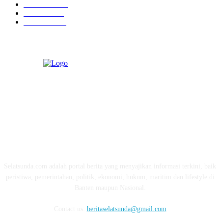
Kesehatan
331
Ekonomi
274
Pendidikan
97
ABOUT US
Selatsunda.com adalah portal berita yang menyajikan informasi terkini, baik
peristiwa, pemerintahan, politik, ekonomi, hukum, maritim dan lifestyle di
Banten maupun Nasional.
Contact us:
beritaselatsunda@gmail.com