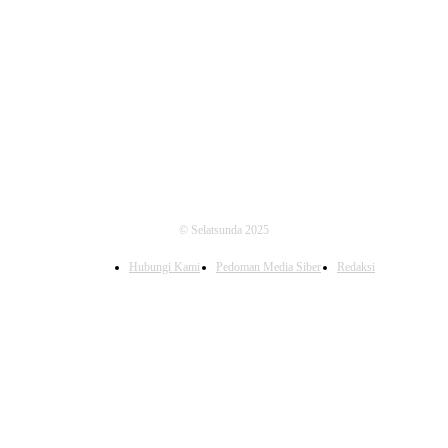
FOLLOW US
© Selatsunda 2025
Hubungi Kami
Pedoman Media Siber
Redaksi