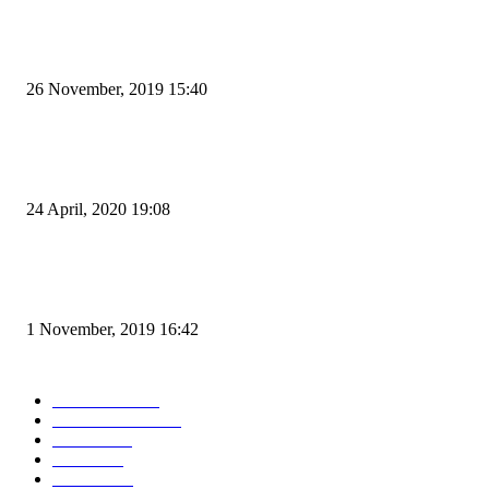
Kapal Portlink V Terbakar di Merak, 15 Orang Penumpang Meninggal Du
26 November, 2019 15:40
Pemudik Boleh Menyeberang di Pelabuhan Merak, Asalkan Bukan Dari P
dan Zona Merah
24 April, 2020 19:08
Angin di Pelabuhan Merak Mengamuk, Fasilitas Rusak dan Jadwal Kapal
Terlambat
1 November, 2019 16:42
POPULAR CATEGORY
Peristiwa
10166
Pemerintahan
3319
Hukrim
763
Politik
757
Maritim
372