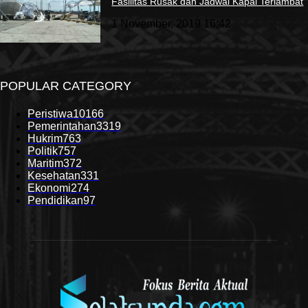
Fasilitas Rusak dan Jadwal Kapal Terlambat
1 November, 2019 16:42
POPULAR CATEGORY
Peristiwa
10166
Pemerintahan
3319
Hukrim
763
Politik
757
Maritim
372
Kesehatan
331
Ekonomi
274
Pendidikan
97