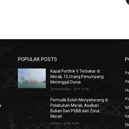
POPULAR POSTS
P
Kapal Portlink V Terbakar di
Pe
Merak, 15 Orang Penumpang
P
Meninggal Dunia
26 November, 2019 15:40
H
Po
Pemudik Boleh Menyeberang di
a
Pelabuhan Merak, Asalkan
M
Bukan Dari PSBB dan Zona
K
Merah
24 April, 2020 19:08
E