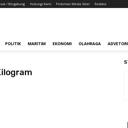
suk / Bergabung
Hubungi Kami
Pedoman Media Siber
Redaksi
POLITIK
MARITIM
EKONOMI
OLAHRAGA
ADVETOR
S
Kilogram