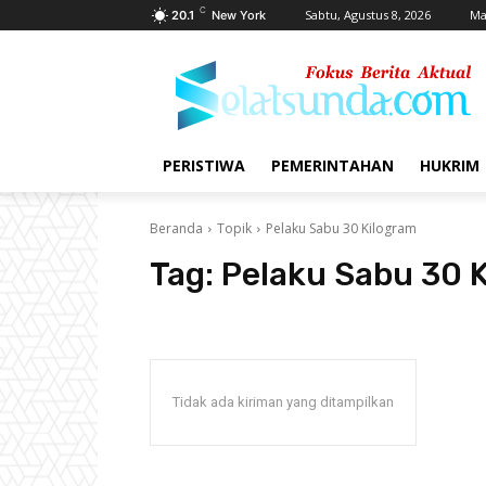
C
Sabtu, Agustus 8, 2026
Ma
20.1
New York
PERISTIWA
PEMERINTAHAN
HUKRIM
Beranda
Topik
Pelaku Sabu 30 Kilogram
Tag:
Pelaku Sabu 30 
Tidak ada kiriman yang ditampilkan