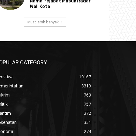
Nama Pejabat Masuk Radar
Wali Kota
Muat lebih banyak
OPULAR CATEGORY
ristiwa
10167
emerintahan
3319
ukrim
763
litik
757
aritim
372
esehatan
331
konomi
274