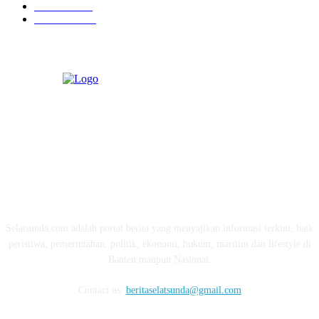
Ekonomi
274
Pendidikan
97
ABOUT US
Selatsunda.com adalah portal berita yang menyajikan informasi terkini, baik
peristiwa, pemerintahan, politik, ekonomi, hukum, maritim dan lifestyle di
Banten maupun Nasional.
Contact us:
beritaselatsunda@gmail.com