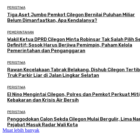
PERISTIWA
Tiga Aset Jumbo Pemkot Cilegon Bernilai Puluhan Miliar
Belum Dimanfaatkan, Apa Kendalanya?
PEMERINTAHAN
Wakil Ketua DPRD Cilegon Minta Robinsar Tak Salah Pilih 
Definitif: Sosok Harus Berjiwa Pemimpin, Paham Kelola
Pemerintahan dan Penganggaran
PERISTIWA
Rawan Kecelakaan Tabrak Belakang, Dishub Cilegon Terti
Truk Parkir Liar di Jalan Lingkar Selatan
PERISTIWA
El Nino Mengintai Cilegon, Polres dan Pemkot Perkuat Mit
Kebakaran dan Krisis Air Bersih
PERISTIWA
Penggodokan Calon Sekda Cilegon Mulai Bergulir, Lima N
Pejabat Masuk Radar Wali Kota
Muat lebih banyak