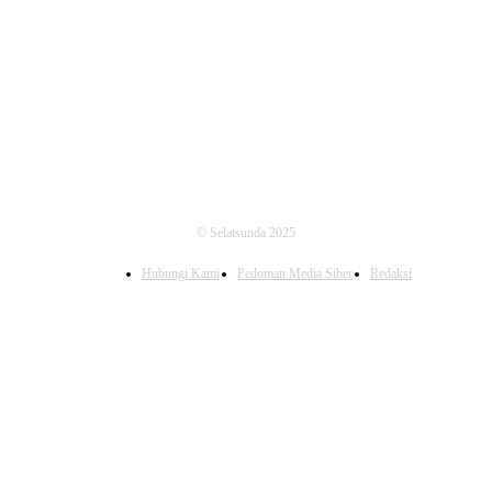
FOLLOW US
© Selatsunda 2025
Hubungi Kami
Pedoman Media Siber
Redaksi