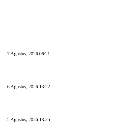
EDITOR PICKS
Tiga Aset Jumbo Pemkot Cilegon Bernilai Puluhan Miliar Belum Dimanfa
Apa Kendalanya?
7 Agustus, 2026 06:21
Wakil Ketua DPRD Cilegon Minta Robinsar Tak Salah Pilih Sekda Definiti
Sosok Harus Berjiwa Pemimpin, Paham Kelola Pemerintahan dan Pengan
6 Agustus, 2026 13:22
Rawan Kecelakaan Tabrak Belakang, Dishub Cilegon Tertibkan Truk Parki
Liar di Jalan Lingkar Selatan
5 Agustus, 2026 13:25
POPULAR POSTS