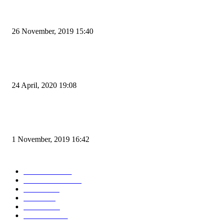
Kapal Portlink V Terbakar di Merak, 15 Orang Penumpang Meninggal Du
26 November, 2019 15:40
Pemudik Boleh Menyeberang di Pelabuhan Merak, Asalkan Bukan Dari P
dan Zona Merah
24 April, 2020 19:08
Angin di Pelabuhan Merak Mengamuk, Fasilitas Rusak dan Jadwal Kapal
Terlambat
1 November, 2019 16:42
POPULAR CATEGORY
Peristiwa
10167
Pemerintahan
3319
Hukrim
763
Politik
757
Maritim
372
Kesehatan
331