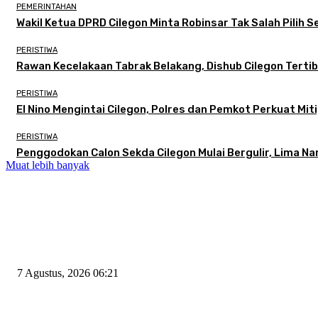
PEMERINTAHAN
Wakil Ketua DPRD Cilegon Minta Robinsar Tak Salah Pilih
PERISTIWA
Rawan Kecelakaan Tabrak Belakang, Dishub Cilegon Tertibk
PERISTIWA
El Nino Mengintai Cilegon, Polres dan Pemkot Perkuat Miti
PERISTIWA
Penggodokan Calon Sekda Cilegon Mulai Bergulir, Lima N
Muat lebih banyak
EDITOR PICKS
Tiga Aset Jumbo Pemkot Cilegon Bernilai Puluhan Miliar Belum Dimanfa
7 Agustus, 2026 06:21
Wakil Ketua DPRD Cilegon Minta Robinsar Tak Salah Pilih Sekda Defini