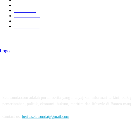
Politik
757
Maritim
372
Kesehatan
331
Ekonomi
274
Pendidikan
97
ABOUT US
Selatsunda.com adalah portal berita yang menyajikan informasi terkini, baik p
pemerintahan, politik, ekonomi, hukum, maritim dan lifestyle di Banten mau
Contact us:
beritaselatsunda@gmail.com
FOLLOW US