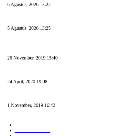
6 Agustus, 2026 13:22
Rawan Kecelakaan Tabrak Belakang, Dishub Cilegon Tertibkan Truk Parkir
5 Agustus, 2026 13:25
POPULAR POSTS
Kapal Portlink V Terbakar di Merak, 15 Orang Penumpang Meninggal Du
26 November, 2019 15:40
Pemudik Boleh Menyeberang di Pelabuhan Merak, Asalkan Bukan Dari 
24 April, 2020 19:08
Angin di Pelabuhan Merak Mengamuk, Fasilitas Rusak dan Jadwal Kapal 
1 November, 2019 16:42
POPULAR CATEGORY
Peristiwa
10167
Pemerintahan
3319
Hukrim
763