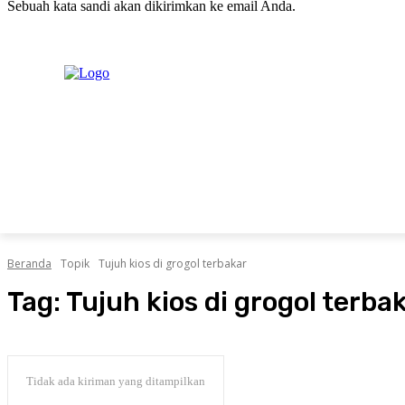
Sebuah kata sandi akan dikirimkan ke email Anda.
C
Sabtu, Agustus 8, 2026
Masuk / Bergabung
H
20.1
New York
PERISTIWA
PEMERINTAHAN
HUKRIM
POLITIK
Beranda
Topik
Tujuh kios di grogol terbakar
Tag:
Tujuh kios di grogol terba
Tidak ada kiriman yang ditampilkan