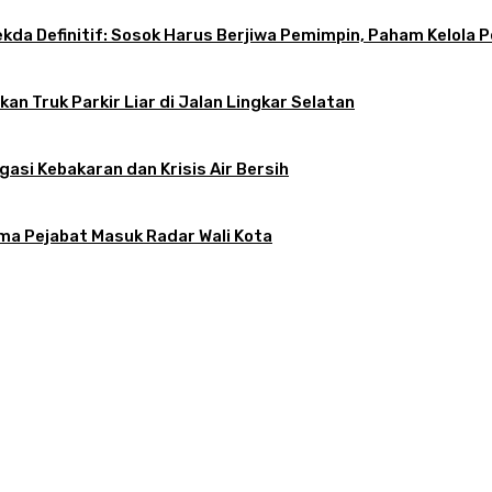
 Sekda Definitif: Sosok Harus Berjiwa Pemimpin, Paham Kelo
an Truk Parkir Liar di Jalan Lingkar Selatan
gasi Kebakaran dan Krisis Air Bersih
ama Pejabat Masuk Radar Wali Kota
atkan, Apa Kendalanya?
tif: Sosok Harus Berjiwa Pemimpin, Paham Kelola Pemerintahan dan Pengangg