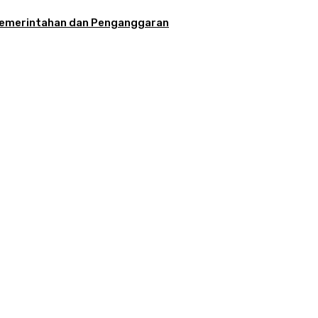
la Pemerintahan dan Penganggaran
aran