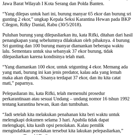
Jawa Barat Wilayah I Kota Serang dan Polda Banten.
“Yang dilepas untuk hari ini, burung manyar 65 ekor dan burung sri
gunting 2 ekor,” ungkap Kepala Seksi Karantina Hewan pada BKP
Cilegon, Rifky Danial, Rabu (30/5/2018).
Puluhan burung yang dilepasliarkan itu, kata Rifki, ditahan dari hasil
penangkapan yang sebelumnya dilakukan oleh pihaknya. 4 burung
Sri gunting dan 100 burung manyar diamankan beberapa waktu
lalu. Sementara untuk sisa sebanyak 37 ekor burung, tidak
dilepasliarkan karena kondisinya telah mati.
“Yang diamankan 100 ekor, untuk srigunting 4 ekor. Memang ada
yang mati, burung ini kan jenis predator, kalau ada yang lemah
maka akan dipatok. Sisanya terdapat 37 ekor, dan itu kita catat
mati,” paparnya.
Pelepasliaran itu, kata Rifki, telah memenuhi prosedur
perkarantinaan atau sesuai Undang – undang nomor 16 tshun 1992
tentang karantina hewan, ikan dan tumbuhan.
“Jadi setelah kita melakukan penahanan kita beri waktu untuk
melengkapi dokumen selama 3 hari. Apabila tidak dapat
melengkapi, kita kasih opsi penolakan. Kalau pemilik
mengindahkan penolakan tersebut kita lakukan pelepasliarkan,”