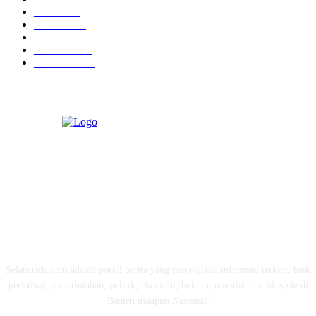
Politik
757
Maritim
372
Kesehatan
331
Ekonomi
274
Pendidikan
97
ABOUT US
Selatsunda.com adalah portal berita yang menyajikan informasi terkini, baik
peristiwa, pemerintahan, politik, ekonomi, hukum, maritim dan lifestyle di
Banten maupun Nasional.