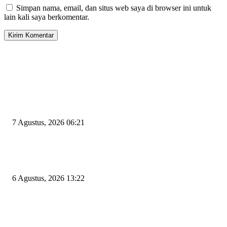
Simpan nama, email, dan situs web saya di browser ini untuk
lain kali saya berkomentar.
EDITOR PICKS
Tiga Aset Jumbo Pemkot Cilegon Bernilai Puluhan Miliar Belum Dimanfa
Apa Kendalanya?
7 Agustus, 2026 06:21
Wakil Ketua DPRD Cilegon Minta Robinsar Tak Salah Pilih Sekda Definiti
Sosok Harus Berjiwa Pemimpin, Paham Kelola Pemerintahan dan Pengan
6 Agustus, 2026 13:22
Rawan Kecelakaan Tabrak Belakang, Dishub Cilegon Tertibkan Truk Parki
Liar di Jalan Lingkar Selatan