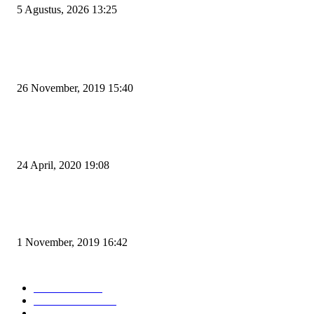
5 Agustus, 2026 13:25
POPULAR POSTS
Kapal Portlink V Terbakar di Merak, 15 Orang Penumpang Meninggal Du
26 November, 2019 15:40
Pemudik Boleh Menyeberang di Pelabuhan Merak, Asalkan Bukan Dari P
dan Zona Merah
24 April, 2020 19:08
Angin di Pelabuhan Merak Mengamuk, Fasilitas Rusak dan Jadwal Kapal
Terlambat
1 November, 2019 16:42
POPULAR CATEGORY
Peristiwa
10167
Pemerintahan
3319
Hukrim
763