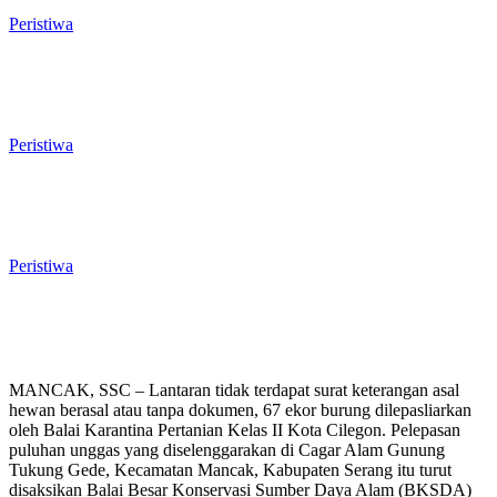
Peristiwa
El Nino Mengintai Cilegon, Polres dan
Pemkot Perkuat Mitigasi Kebakaran
dan Krisis Air Bersih
Peristiwa
Penggodokan Calon Sekda Cilegon
Mulai Bergulir, Lima Nama Pejabat
Masuk Radar Wali Kota
Peristiwa
MANCAK, SSC – Lantaran tidak terdapat surat keterangan asal
hewan berasal atau tanpa dokumen, 67 ekor burung dilepasliarkan
oleh Balai Karantina Pertanian Kelas II Kota Cilegon. Pelepasan
puluhan unggas yang diselenggarakan di Cagar Alam Gunung
Tukung Gede, Kecamatan Mancak, Kabupaten Serang itu turut
disaksikan Balai Besar Konservasi Sumber Daya Alam (BKSDA)