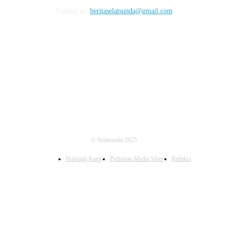
Contact us:
beritaselatsunda@gmail.com
FOLLOW US
© Selatsunda 2025
Hubungi Kami
Pedoman Media Siber
Redaksi