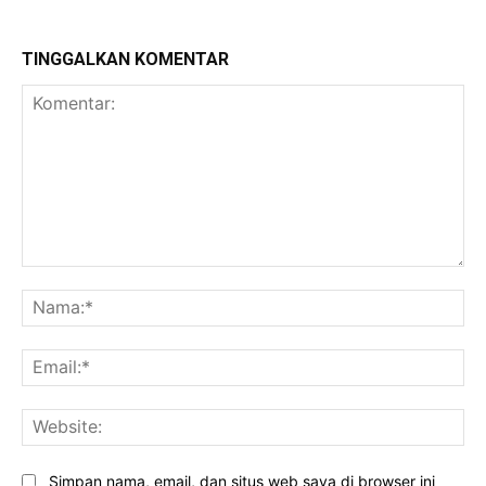
TINGGALKAN KOMENTAR
Komentar:
Na
Ema
Web
Simpan nama, email, dan situs web saya di browser ini