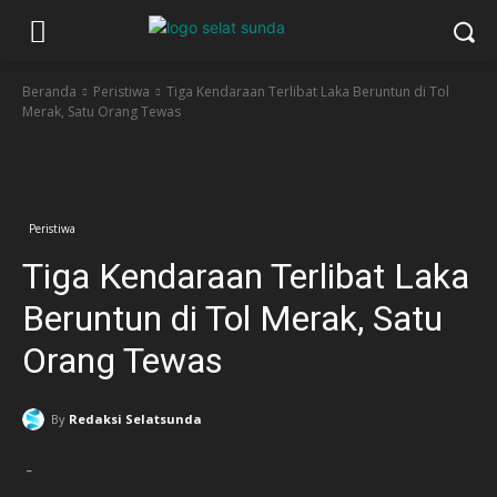
Beranda
Peristiwa
Tiga Kendaraan Terlibat Laka Beruntun di Tol
Merak, Satu Orang Tewas
Facebook
Twitter
Pinterest
Wha
Peristiwa
Tiga Kendaraan Terlibat Laka
Beruntun di Tol Merak, Satu
Orang Tewas
By
Redaksi Selatsunda
-